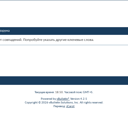
форума
ет совпадений. Попробуйте указать другие ключевые слова.
Текущее время:
18:50
. Часовой пояс GMT +5.
Powered by
vBulletin®
Version 4.2.5
Copyright © 2026 vBulletin Solutions, Inc. All rights reserved.
Перевод:
zCarot