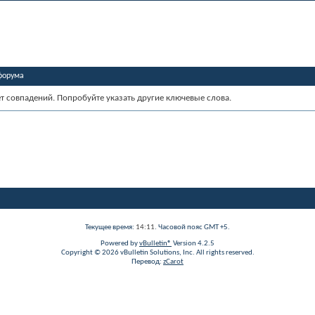
форума
ет совпадений. Попробуйте указать другие ключевые слова.
Текущее время:
14:11
. Часовой пояс GMT +5.
Powered by
vBulletin®
Version 4.2.5
Copyright © 2026 vBulletin Solutions, Inc. All rights reserved.
Перевод:
zCarot