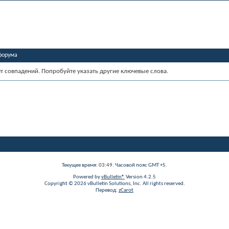
форума
ет совпадений. Попробуйте указать другие ключевые слова.
Текущее время:
03:49
. Часовой пояс GMT +5.
Powered by
vBulletin®
Version 4.2.5
Copyright © 2026 vBulletin Solutions, Inc. All rights reserved.
Перевод:
zCarot