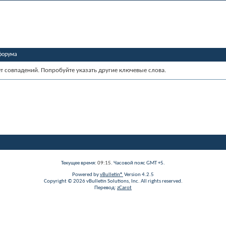
форума
ет совпадений. Попробуйте указать другие ключевые слова.
Текущее время:
09:15
. Часовой пояс GMT +5.
Powered by
vBulletin®
Version 4.2.5
Copyright © 2026 vBulletin Solutions, Inc. All rights reserved.
Перевод:
zCarot