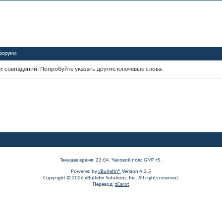
форума
ет совпадений. Попробуйте указать другие ключевые слова.
Текущее время:
22:04
. Часовой пояс GMT +5.
Powered by
vBulletin®
Version 4.2.5
Copyright © 2026 vBulletin Solutions, Inc. All rights reserved.
Перевод:
zCarot