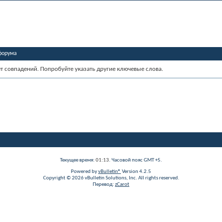
форума
ет совпадений. Попробуйте указать другие ключевые слова.
Текущее время:
01:13
. Часовой пояс GMT +5.
Powered by
vBulletin®
Version 4.2.5
Copyright © 2026 vBulletin Solutions, Inc. All rights reserved.
Перевод:
zCarot