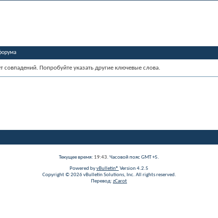
форума
ет совпадений. Попробуйте указать другие ключевые слова.
Текущее время:
19:43
. Часовой пояс GMT +5.
Powered by
vBulletin®
Version 4.2.5
Copyright © 2026 vBulletin Solutions, Inc. All rights reserved.
Перевод:
zCarot