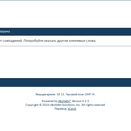
форума
ет совпадений. Попробуйте указать другие ключевые слова.
Текущее время:
18:12
. Часовой пояс GMT +5.
Powered by
vBulletin®
Version 4.2.5
Copyright © 2026 vBulletin Solutions, Inc. All rights reserved.
Перевод:
zCarot