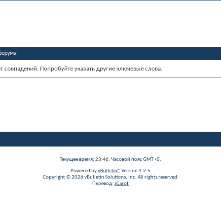
форума
ет совпадений. Попробуйте указать другие ключевые слова.
Текущее время:
23:46
. Часовой пояс GMT +5.
Powered by
vBulletin®
Version 4.2.5
Copyright © 2026 vBulletin Solutions, Inc. All rights reserved.
Перевод:
zCarot