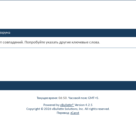
форума
ет совпадений. Попробуйте указать другие ключевые слова.
Текущее время:
06:50
. Часовой пояс GMT +5.
Powered by
vBulletin®
Version 4.2.5
Copyright © 2026 vBulletin Solutions, Inc. All rights reserved.
Перевод:
zCarot