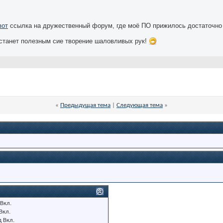
вот
ссылка на дружественный форум, где моё ПО прижилось достаточно 
станет полезным сие творение шаловливых рук!
«
Предыдущая тема
|
Следующая тема
»
Вкл.
Вкл.
д
Вкл.