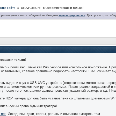
отка софта
DxDvrCapture - видеорегистрация и только!
я размещения своих сообщений необходимо
зарегистрироваться
. Для просмотра сообщ
трация и только!
тихо и почти бесшумно как Win Service или консольное приложение. Пр
с остальными, главное правильно подобрать настройки. С920 сжимает в
ть видео и звук с USB UVC устройств (теоретически можно писать сраз
ие в автоматическом или ручном режимах. Пишет ролики задаваемой в 
гу после того, как размер архива превысит указанный размер, и т.д. П
ате H264 камера должна быть установлена со штатными драйверами Win
рвиса нужны права Администратора!
.net
. Исходники, доки, хелпы, релизы и описания смотреть там.