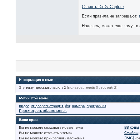
Скачать DxDvrCapture
Если правила не запрещают,
Надеюсь, может еще кому-то 
Информация о теме
Эту тему просматривают: 2
(пользователей: 0 , гостей: 2)
Метки этой темы
видео
,
видеорегистрация
,
dvr
,
камера
,
программа
Просмотреть облако меток
Ваши права
Вы
не можете
создавать новые темы
BB коды
Вы
не можете
отвечать в темах
Смайлы
Вы
не можете
прикреплять вложения
[IMG]
ко