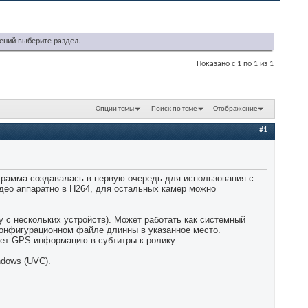
ений выберите раздел.
Показано с 1 по 1 из 1
Опции темы
Поиск по теме
Отображение
#1
ограмма создавалась в первую очередь для использования с
идео аппаратно в H264, для остальных камер можно
у с нескольких устройств). Может работать как системный
конфигурационном файле длинны в указанное место.
ишет GPS информацию в субтитры к ролику.
dows (UVC).