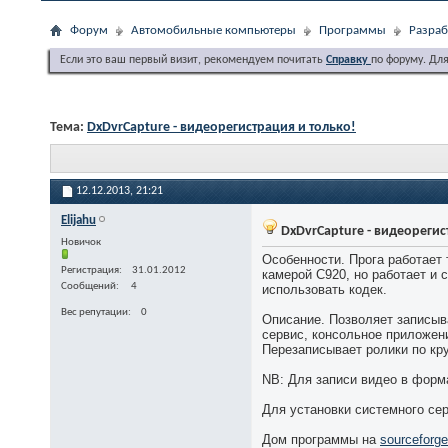
Форум
Автомобильные компьютеры
Программы
Разраб
Если это ваш первый визит, рекомендуем почитать
Справку
по форуму. Дл
Тема:
DxDvrCapture - видеорегистрация и только!
12.12.2013,
21:21
Elijahu
DxDvrCapture - видеорегис
Новичок
Особенности. Прога работает 
Регистрация
31.01.2012
камерой С920, но работает и 
Сообщений
4
использовать кодек.
Вес репутации
0
Описание. Позволяет записыва
сервис, консольное приложен
Перезаписывает ролики по кру
NB: Для записи видео в форм
Для установки системного се
Дом программы на
sourceforge