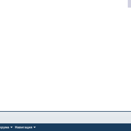
орума
Навигация