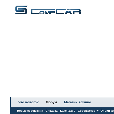
Что нового?
Форум
Магазин Adruino
Новые сообщения
Справка
Календарь
Сообщество
Опции ф