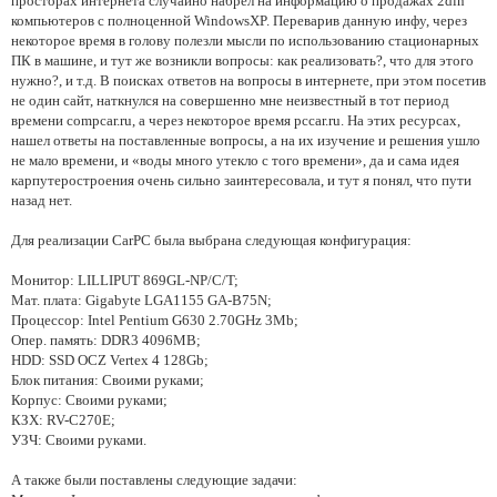
просторах интернета случайно набрел на информацию о продажах 2din
компьютеров с полноценной WindowsXP. Переварив данную инфу, через
некоторое время в голову полезли мысли по использованию стационарных
ПК в машине, и тут же возникли вопросы: как реализовать?, что для этого
нужно?, и т.д. В поисках ответов на вопросы в интернете, при этом посетив
не один сайт, наткнулся на совершенно мне неизвестный в тот период
времени compcar.ru, а через некоторое время pccar.ru. На этих ресурсах,
нашел ответы на поставленные вопросы, а на их изучение и решения ушло
не мало времени, и «воды много утекло с того времени», да и сама идея
карпутеростроения очень сильно заинтересовала, и тут я понял, что пути
назад нет.
Для реализации CarPC была выбрана следующая конфигурация:
Монитор: LILLIPUT 869GL-NP/C/T;
Мат. плата: Gigabyte LGA1155 GA-B75N;
Процессор: Intel Pentium G630 2.70GHz 3Mb;
Опер. память: DDR3 4096MB;
HDD: SSD OCZ Vertex 4 128Gb;
Блок питания: Своими руками;
Корпус: Своими руками;
КЗХ: RV-C270E;
УЗЧ: Своими руками.
А также были поставлены следующие задачи: