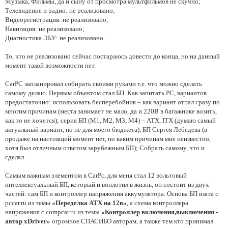
Музыка, Фильмы, да и сыну от просмотра мультфильмов не скучно;
Телевидение и радио: не реализовано;
Видеорегистрация: не реализовано;
Навигация: не реализовано;
Диагностика ЭБУ: не реализовано.
То, что не реализовано сейчас постараюсь довести до конца, но на данный
момент такой возможности нет.
CarPC запланировал собирать своими руками т.е. что можно сделать
самому делаю. Первым объектом стал БП. Как запитать PC, вариантов
предостаточно: использовать бесперебойник – как вариант отпал сразу по
многим причинам (места занимает не мало, да и 220В в багажнике возить,
как то не хочется); серия БП (М1, М2, М3, М4) – ATX, ITX (думаю самый
актуальный вариант, но не для моего бюджета), БП Сергея Лебедева (в
продаже на настоящий момент нет, по каким причинам мне неизвестно,
хотя был отличным ответом зарубежным БП); Собрать самому, что и
сделал.
Самым важным элементом в CarPc, для меня стал 12 вольтовый
интеллектуальный БП, который и воплотил в жизнь, он состоит из двух
частей: сам БП и контроллер напряжения аккумулятора. Основа БП взята с
pccar.ru из темы
«Переделка ATX на 12в»
, а схема контроллера
напряжения с compcar.ru из темы
«Контроллер включения,выключения -
автор xDriver»
огромное СПАСИБО авторам, а также тем кто принимал