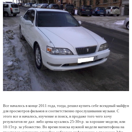
Все началось в конце 2011 года, тогда, решил купить себе всеядный майфун
для просмотров фильмов и соответственно прослушивания музыки. С
этого все и началось, изучение и поиск, в продаже того чего хочу
результатов не дал: либо цены кусались 25-30т.р. за хорошие модели, или
10-15т.р. за убожество. Во время поиска нужной модели магнитофона на