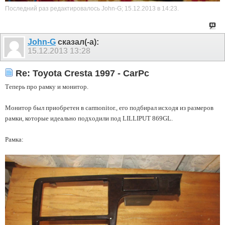
Последний раз редактировалось John-G; 15.12.2013 в
14:23
.
John-G
сказал(-а):
15.12.2013
13:28
Re: Toyota Cresta 1997 - CarPc
Теперь про рамку и монитор.
Монитор был приобретен в carmonitor., его подбирал исходя из размеров
рамки, которые идеально подходили под LILLIPUT 869GL.
Рамка: