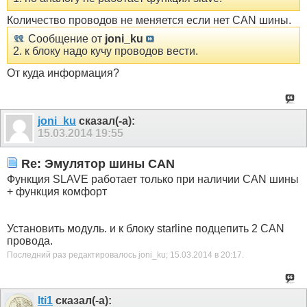
Количество проводов не меняется если нет CAN шины.
Сообщение от
joni_ku
2. к блоку надо кучу проводов вести.
От куда информация?
joni_ku
сказал(-а):
15.03.2014
19:55
Re: Эмулятор шины CAN
Функция SLAVE работает только при наличии CAN шины
+ функция комфорт
Установить модуль. и к блоку starline подцепить 2 CAN
провода.
Последний раз редактировалось joni_ku; 15.03.2014 в
20:17
.
lti1
сказал(-а):