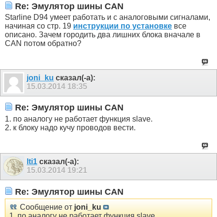
Re: Эмулятор шины CAN
Starline D94 умеет работать и с аналоговыми сигналами,
начиная со стр. 19
инструкции по установке
все
описано. Зачем городить два лишних блока вначале в
CAN потом обратно?
joni_ku
сказал(-а):
15.03.2014
18:35
Re: Эмулятор шины CAN
1. по аналогу не работает функция slave.
2. к блоку надо кучу проводов вести.
lti1
сказал(-а):
15.03.2014
19:21
Re: Эмулятор шины CAN
Сообщение от
joni_ku
1. по аналогу не работает функция slave.