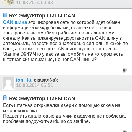
16.03.2014
00:43
Re: Эмулятор шины CAN
CAN шина
это цифровая сеть по которой идет обмен
информацией между блоками, если её нет, то вся
электросеть автомобиля работает по аналоговому
сигналу. Как вы планируете доустановить CAN шину в
автомобиль, завести все аналоговые сигналы в какой-то
блок, а потом с него по CAN шине пустить сигнал на
Starline D94? Что у вас за автомобиль на котором есть
штатная сигнализация, но нет CAN шины?
joni_ku
сказал(-а):
16.03.2014
06:51
Re: Эмулятор шины CAN
Есть штатная открывалка двери с помощью ключа на
котором кнопка.
Подцепить аналоговые датчики к ардуине не проблема,
проблема подружить arduino со starline.