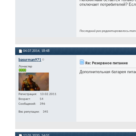
отключает потребителей? Если
Последний раз редактировалось manu
04.07.2014,
18:48
basurman971
Re: Резервное питание
Ломастер
Дополнительная батарея питае
Регистрация
13.02.2011
Возраст
54
Сообщений
396
Вес репутации
345
12.05.2020,
14:01