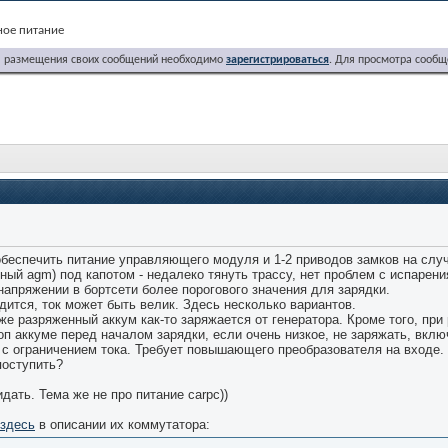
ное питание
я размещения своих сообщений необходимо
зарегистрироваться
. Для просмотра сообщ
 обеспечить питание управляющего модуля и 1-2 приводов замков на слу
ный agm) под капотом - недалеко тянуть трассу, нет проблем с испарения
апряжении в бортсети более порогового значения для зарядки.
дится, ток может быть велик. Здесь несколько вариантов.
же разряженный аккум как-то заряжается от генератора. Кроме того, при
оп аккуме перед началом зарядки, если очень низкое, не заряжать, вкл
 с ограничением тока. Требует повышающего преобразователя на входе.
поступить?
дать. Тема же не про питание carpc))
здесь
в описании их коммутатора: