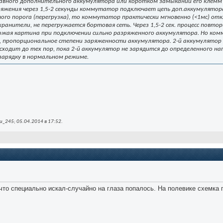
авного дополнительного аккумулятора или коротком замыкании его клемм
жения через 1,5-2 секунды коммутатор подключает цепь доп.аккумулятора
ого порога (перегрузка), то коммутатор практически мгновенно (<1мс) о
ранители, не перегружается бортовая сеть. Через 1,5-2 сек. процесс повтор
хожая картина при подключении сильно разряженного аккумулятора. Но ко
я, пропорциональное степени заряженности аккумулятора. 2-й аккумулято
исходит до тех пор, пока 2-й аккумулятор не зарядится до определенного 
зарядку в нормальном режиме.
_245; 05.04.2014 в
17:52
.
что специально искал-случайно на глаза попалось. На полевике схемка 