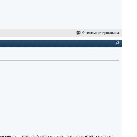
Ответить с цитированием
#3
измеряет суммарный ток в системе и в зависимости от него