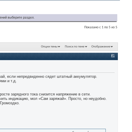
ений выберите раздел.
Показано с 1 по 5 из 5
Опции темы
Поиск по теме
Отображение
#1
чай, если непредвиденно сядет штатный аккумулятор.
ми и т.д.
 росте зарядного тока снизится напряжение в сети.
ючить индикацию, мол «Сам заряжай». Просто, но неудобно.
 Громоздко.