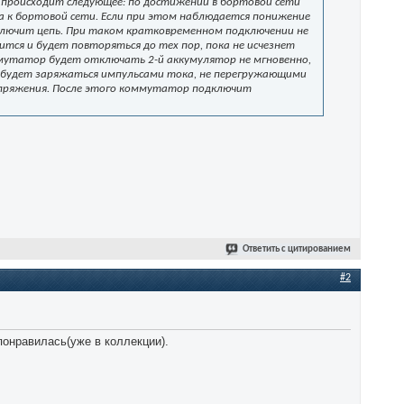
 происходит следующее: по достижении в бортовой сети
 к бортовой сети. Если при этом наблюдается понижение
тключит цепь. При таком кратковременном подключении не
ится и будет повторяться до тех пор, пока не исчезнет
ммутатор будет отключать 2-й аккумулятор не мгновенно,
р будет заряжаться импульсами тока, не перегружающими
напряжения. После этого коммутатор подключит
Ответить с цитированием
#2
понравилась(уже в коллекции).