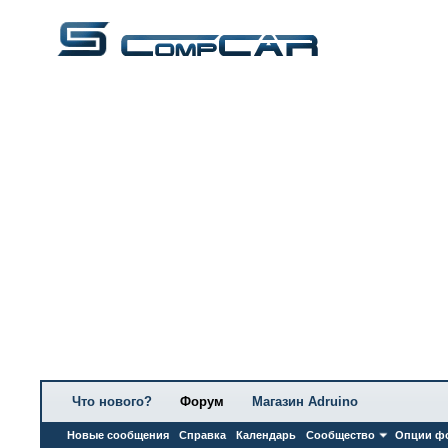
Что нового?
Форум
Магазин Adruino
Новые сообщения
Справка
Календарь
Сообщество
Опции ф