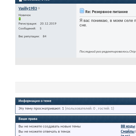
Vasiliy1983
Re: Резервное питание
Новичок
Я вас понимаю, в моем селе п
Регистрация
20.12.2019
сне.
Сообщений
5
Вес репутации
84
Последний раз редактировалось Chip;
Информация о теме
Эту тему просматривают: 1
(пользователей: 0 , гостей: 1)
Ваши права
Вы
не можете
создавать новые темы
BB коды
Вы
не можете
отвечать в темах
Смайлы