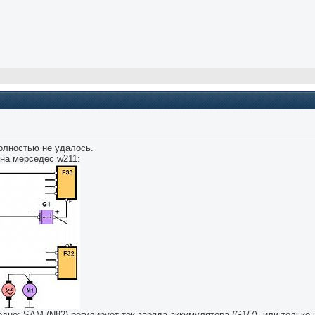
полностью не удалось.
на мерседес w211:
дно: SAM (N82) регулирует ток заряда аккумулятора (G1/7), или только 