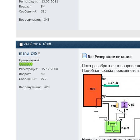
Регистрация
13.02.2011
Возраст
54
Сообщений
396
Вес репутации
345
24.06.2014,
18:08
manu_245
Re: Резервное питание
Продвинутый
Пока разобраться в вопросе 
Регистрация
15.12.2008
Подобная схема применяется 
Возраст
40
Сообщений
229
Вес репутации
420
Непонятным остается только о