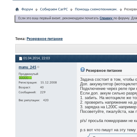
Форум
Собираем CarPC
Помощь схемотехникам.
Резерв
Если это ваш первый визит, рекомендуем почитать
Справку
по форуму. Дл
Тема:
Резервное питание
01.04.2014,
22:03
manu_245
Резервное питание
Продвинутый
Задача состоит в том, чтобы
Регистрация
15.12.2008
Доп. аккумулятор (мотоциклет
Возраст
40
Подключение через реле при н
Сообщений
229
Если доп. аккум сильно разря
1. забить. На мотоцикле же то
Вес репутации
420
2. проверить напряжение на д
3. зарядка на L200C например
Посоветуйте, пжалуйста, как 
p/s/ просьба помидорами не ки
p.s вот что пишут на эту тему