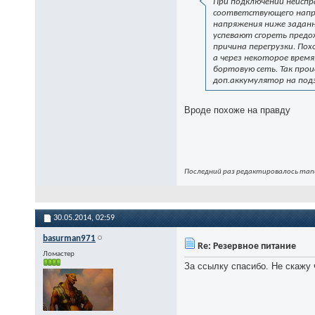
При подключении неиспр
соответствующего напря
напряжения ниже заданн
успевают сгореть предох
причина перегрузки. По
а через некоторое врем
бортовую сеть. Так про
доп.аккумулятор на под
Вроде похоже на правду
Последний раз редактировалось manu
30.05.2014,
02:59
basurman971
Re: Резервное питание
Ломастер
За ссылку спасибо. Не скажу 