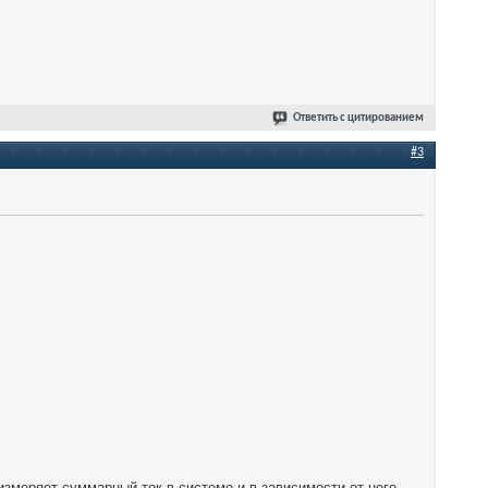
Ответить с цитированием
#3
измеряет суммарный ток в системе и в зависимости от него