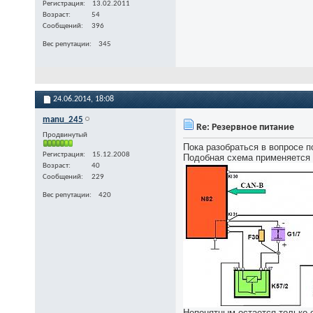
Регистрация
13.02.2011
Возраст
54
Сообщений
396
Вес репутации
345
24.06.2014,
18:08
manu_245
Re: Резервное питание
Продвинутый
Пока разобраться в вопросе 
Регистрация
15.12.2008
Подобная схема применяется 
Возраст
40
Сообщений
229
Вес репутации
420
Непонятным остается только о