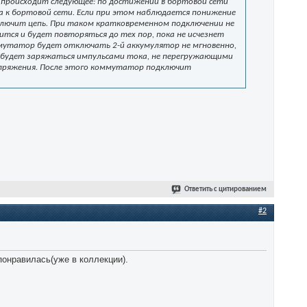
 происходит следующее: по достижении в бортовой сети
 к бортовой сети. Если при этом наблюдается понижение
тключит цепь. При таком кратковременном подключении не
ится и будет повторяться до тех пор, пока не исчезнет
ммутатор будет отключать 2-й аккумулятор не мгновенно,
р будет заряжаться импульсами тока, не перегружающими
напряжения. После этого коммутатор подключит
Ответить с цитированием
#2
понравилась(уже в коллекции).