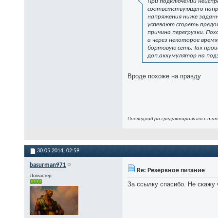
При подключении неиспр
соответствующего напря
напряжения ниже заданн
успевают сгореть предох
причина перегрузки. По
а через некоторое врем
бортовую сеть. Так про
доп.аккумулятор на под
Вроде похоже на правду
Последний раз редактировалось manu
30.05.2014,
02:59
basurman971
Re: Резервное питание
Ломастер
За ссылку спасибо. Не скажу 