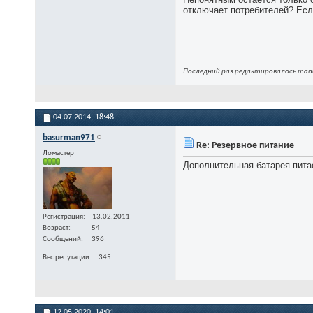
отключает потребителей? Если
Последний раз редактировалось manu
04.07.2014,
18:48
basurman971
Re: Резервное питание
Ломастер
Дополнительная батарея питае
Регистрация
13.02.2011
Возраст
54
Сообщений
396
Вес репутации
345
12.05.2020,
14:01