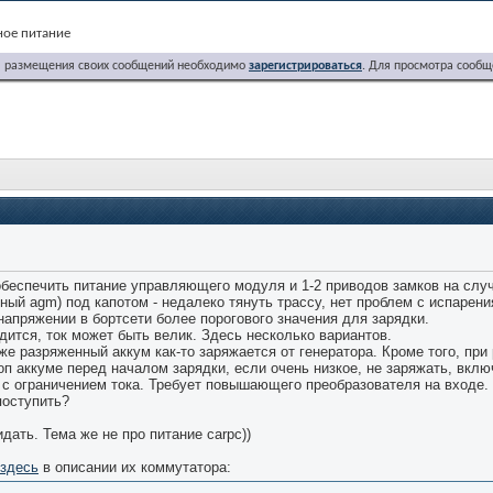
ное питание
я размещения своих сообщений необходимо
зарегистрироваться
. Для просмотра сообщ
 обеспечить питание управляющего модуля и 1-2 приводов замков на слу
ный agm) под капотом - недалеко тянуть трассу, нет проблем с испарения
апряжении в бортсети более порогового значения для зарядки.
дится, ток может быть велик. Здесь несколько вариантов.
же разряженный аккум как-то заряжается от генератора. Кроме того, при
оп аккуме перед началом зарядки, если очень низкое, не заряжать, вкл
 с ограничением тока. Требует повышающего преобразователя на входе.
поступить?
дать. Тема же не про питание carpc))
здесь
в описании их коммутатора: