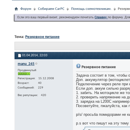
Форум
Собираем CarPC
Помощь схемотехникам.
Резерв
Если это ваш первый визит, рекомендуем почитать
Справку
по форуму. Дл
Тема:
Резервное питание
01.04.2014,
22:03
manu_245
Резервное питание
Продвинутый
Задача состоит в том, чтобы
Регистрация
15.12.2008
Доп. аккумулятор (мотоциклет
Возраст
40
Подключение через реле при н
Сообщений
229
Если доп. аккум сильно разря
1. забить. На мотоцикле же то
Вес репутации
420
2. проверить напряжение на д
3. зарядка на L200C например
Посоветуйте, пжалуйста, как 
p/s/ просьба помидорами не ки
p.s вот что пишут на эту тему