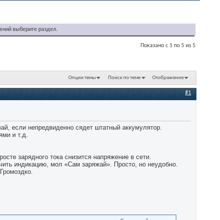
ений выберите раздел.
Показано с 1 по 5 из 5
Опции темы
Поиск по теме
Отображение
#1
чай, если непредвиденно сядет штатный аккумулятор.
ми и т.д.
 росте зарядного тока снизится напряжение в сети.
ючить индикацию, мол «Сам заряжай». Просто, но неудобно.
 Громоздко.