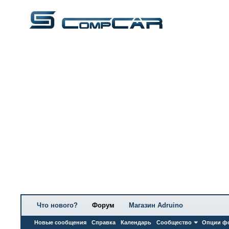
Что нового?
Форум
Магазин Adruino
Новые сообщения
Справка
Календарь
Сообщество
Опции ф