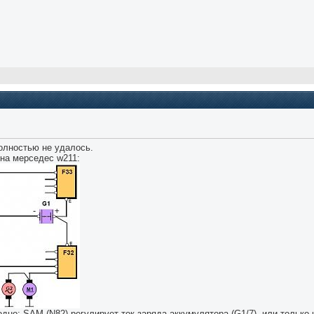
полностью не удалось.
на мерседес w211:
дно: SAM (N82) регулирует ток заряда аккумулятора (G1/7), или только 