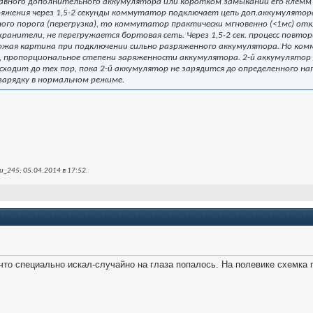
авного дополнительного аккумулятора или коротком замыкании его клемм
жения через 1,5-2 секунды коммутатор подключает цепь доп.аккумулятора
ого порога (перегрузка), то коммутатор практически мгновенно (<1мс) о
ранители, не перегружается бортовая сеть. Через 1,5-2 сек. процесс повтор
хожая картина при подключении сильно разряженного аккумулятора. Но ко
я, пропорциональное степени заряженности аккумулятора. 2-й аккумулято
исходит до тех пор, пока 2-й аккумулятор не зарядится до определенного 
зарядку в нормальном режиме.
_245; 05.04.2014 в
17:52
.
что специально искал-случайно на глаза попалось. На полевике схемка 