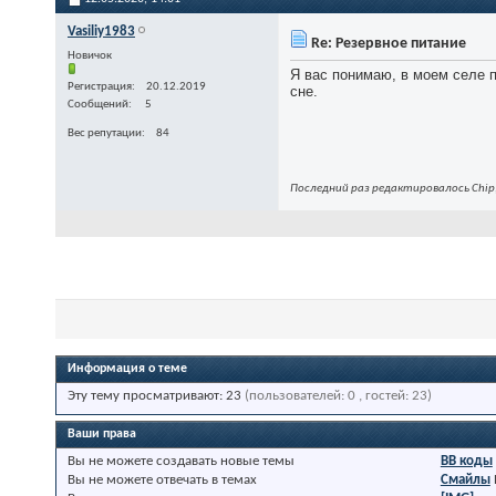
Vasiliy1983
Re: Резервное питание
Новичок
Я вас понимаю, в моем селе п
Регистрация
20.12.2019
сне.
Сообщений
5
Вес репутации
84
Последний раз редактировалось Chip;
Информация о теме
Эту тему просматривают: 23
(пользователей: 0 , гостей: 23)
Ваши права
Вы
не можете
создавать новые темы
BB коды
Вы
не можете
отвечать в темах
Смайлы