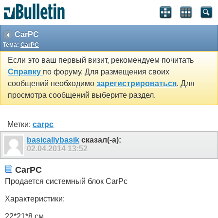
CarPC
Тема:
CarPC
Если это ваш первый визит, рекомендуем почитать
Справку
по форуму. Для размещения своих
сообщений необходимо
зарегистрироваться
. Для
просмотра сообщений выберите раздел.
Метки:
carpc
basicallybasik
сказал(-а):
02.04.2014
13:52
CarPC
Продается системный блок CarPc
Характеристики:
22*21*8 см