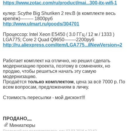
https://www.zotac.com/ru/product/mai...300-itx-wifi-1
кулер: Scythe Big Shuriken 2 rev.B (в комплекте весь
крепёж)--------- 1800руб
http://www.ulmart.ru/goods/304701
Процессор: Intel Xeon E5450 ( 3.0 ГГц / 12 м / 1333 )
LGA775; Core 2 Quad Q9650--------2200руб
http://ru.aliexpress.com/item/LGA775...ilNewVersion=2
Работает комплект на отлично, но решил сделать
модернизацию проекта, поэтому в сомнениях, но
продаю, чтобы решиться начать эту самую
модернизацию.
Продаётся
только комплектом
, цена за всё 7000 р. По
всем вопросам, предложениям в личку.
Cтоимость пересылки - мой дисконт!!!
ПРОДАНО,,,,
Миниатюры
Последний раз редактировалось syv; 02.03.2016 в
22:42
.