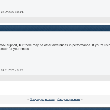
 22.09.2022 в
01:21
.
 support, but there may be other differences in performance. If you're usin
better for your needs
 03.01.2025 в
14:27
.
«
Предыдущая тема
|
Следующая тема
»