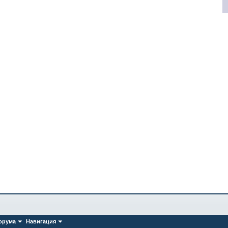
орума
Навигация