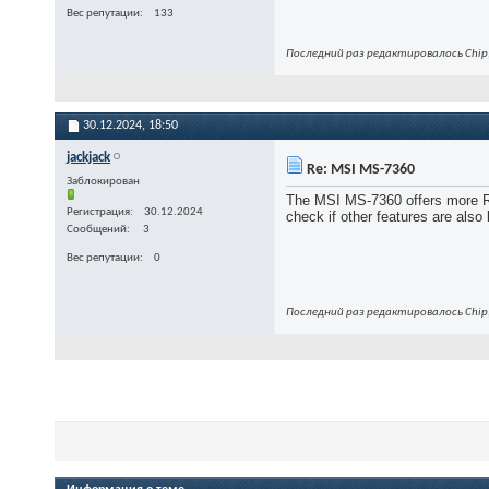
Вес репутации
133
Последний раз редактировалось Chip;
30.12.2024,
18:50
jackjack
Re: MSI MS-7360
Заблокирован
The MSI MS-7360 offers more RAM
Регистрация
30.12.2024
check if other features are also 
Сообщений
3
Вес репутации
0
Последний раз редактировалось Chip;