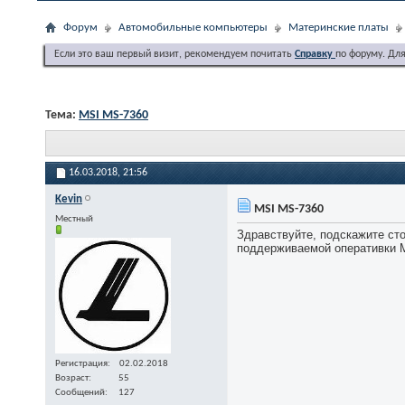
Форум
Автомобильные компьютеры
Материнские платы
Если это ваш первый визит, рекомендуем почитать
Справку
по форуму. Дл
Тема:
MSI MS-7360
16.03.2018,
21:56
Kevin
MSI MS-7360
Местный
Здравствуйте, подскажите сто
поддерживаемой оперативки MS
Регистрация
02.02.2018
Возраст
55
Сообщений
127