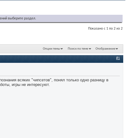
ений выберите раздел.
Показано с 1 по 2 из 2
Опции темы
Поиск по теме
Отображение
#1
ознания всяких "чипсетов", понял только одно разницу в
боты, игры не интересуют.