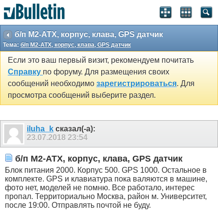
б/п M2-ATX, корпус, клава, GPS датчик
Тема:
б/п M2-ATX, корпус, клава, GPS датчик
Если это ваш первый визит, рекомендуем почитать
Справку
по форуму. Для размещения своих
сообщений необходимо
зарегистрироваться
. Для
просмотра сообщений выберите раздел.
iluha_k
сказал(-а):
23.07.2018
23:54
б/п M2-ATX, корпус, клава, GPS датчик
Блок питания 2000. Корпус 500. GPS 1000. Остальное в
комплекте. GPS и клавиатура пока валяются в машине,
фото нет, моделей не помню. Все работало, интерес
пропал. Территориально Москва, район м. Университет,
после 19:00. Отправлять почтой не буду.