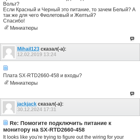
Вольт?
Если Красный и Черный это питание, то зачем Белый? А
так же для чего Фиолетовый и Желтый?
Спасибо!
Миниатюры
Mihail123
сказал(-а):
12.02.2019
13:24
Плата SX-RTD2660-458 и входы?
Миниатюры
jackjack
сказал(-а):
30.12.2024
17:31
Re: Помогите подключить питание к
монитору на SX-RTD2660-458
It looks like you're trying to figure out the wiring for your