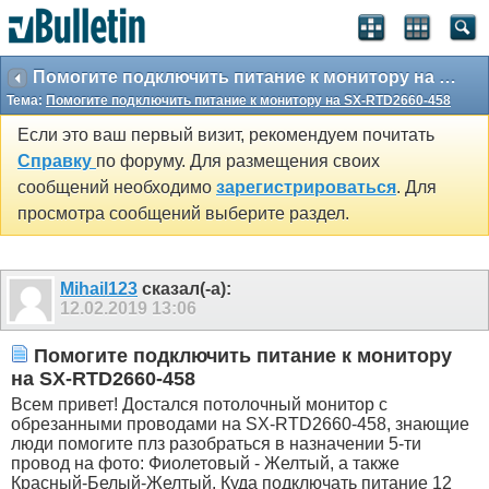
Помогите подключить питание к монитору на SX-RTD2660-458
Тема:
Помогите подключить питание к монитору на SX-RTD2660-458
Если это ваш первый визит, рекомендуем почитать
Справку
по форуму. Для размещения своих
сообщений необходимо
зарегистрироваться
. Для
просмотра сообщений выберите раздел.
Mihail123
сказал(-а):
12.02.2019
13:06
Помогите подключить питание к монитору
на SX-RTD2660-458
Всем привет! Достался потолочный монитор с
обрезанными проводами на SX-RTD2660-458, знающие
люди помогите плз разобраться в назначении 5-ти
провод на фото: Фиолетовый - Желтый, а также
Красный-Белый-Желтый. Куда подключать питание 12