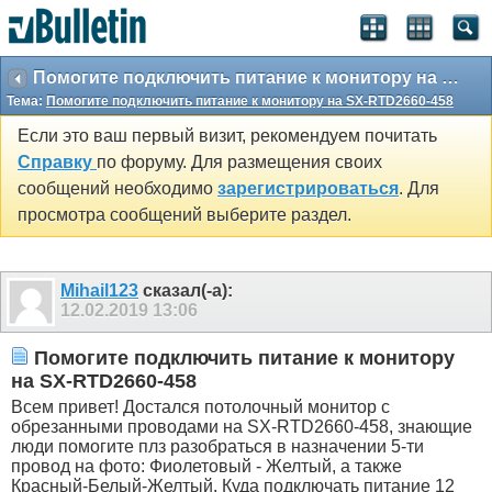
Помогите подключить питание к монитору на SX-RTD2660-458
Тема:
Помогите подключить питание к монитору на SX-RTD2660-458
Если это ваш первый визит, рекомендуем почитать
Справку
по форуму. Для размещения своих
сообщений необходимо
зарегистрироваться
. Для
просмотра сообщений выберите раздел.
Mihail123
сказал(-а):
12.02.2019
13:06
Помогите подключить питание к монитору
на SX-RTD2660-458
Всем привет! Достался потолочный монитор с
обрезанными проводами на SX-RTD2660-458, знающие
люди помогите плз разобраться в назначении 5-ти
провод на фото: Фиолетовый - Желтый, а также
Красный-Белый-Желтый. Куда подключать питание 12