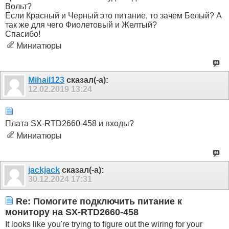
Вольт?
Если Красный и Черный это питание, то зачем Белый? А
так же для чего Фиолетовый и Желтый?
Спасибо!
Миниатюры
Mihail123
сказал(-а):
12.02.2019
13:24
Плата SX-RTD2660-458 и входы?
Миниатюры
jackjack
сказал(-а):
30.12.2024
17:31
Re: Помогите подключить питание к
монитору на SX-RTD2660-458
It looks like you're trying to figure out the wiring for your