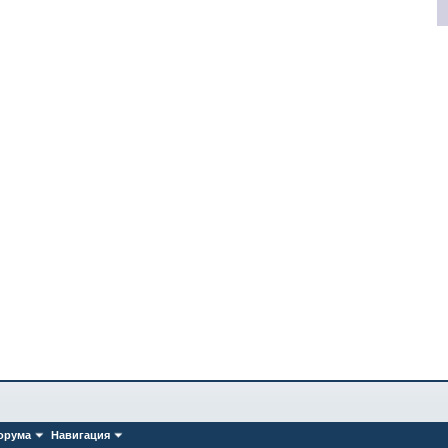
орума
Навигация