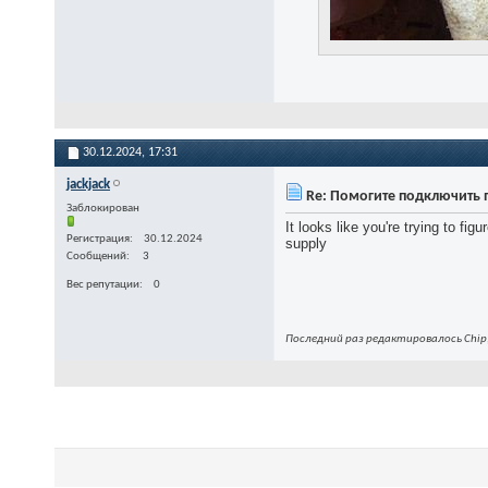
30.12.2024,
17:31
jackjack
Re: Помогите подключить п
Заблокирован
It looks like you're trying to f
Регистрация
30.12.2024
supply
Сообщений
3
Вес репутации
0
Последний раз редактировалось Chip;