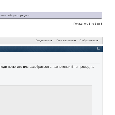
ений выберите раздел.
Показано с 1 по 3 из 3
Опции темы
Поиск по теме
Отображение
#1
ди помогите плз разобраться в назначении 5-ти провод на