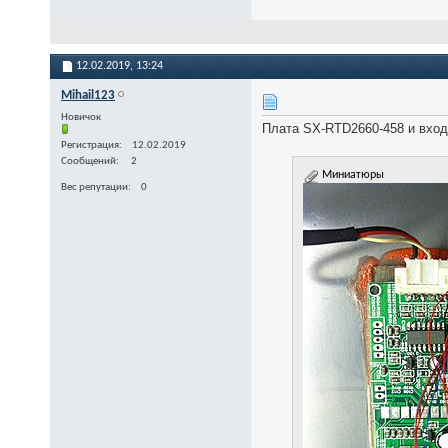
12.02.2019,
13:24
Mihail123
Новичок
Плата SX-RTD2660-458 и вхо
Регистрация
12.02.2019
Сообщений
2
Миниатюры
Вес репутации
0