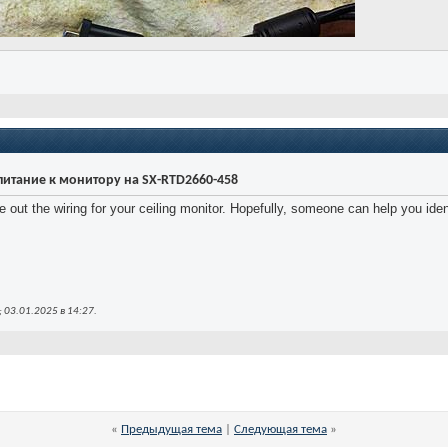
итание к монитору на SX-RTD2660-458
igure out the wiring for your ceiling monitor. Hopefully, someone can help you 
 03.01.2025 в
14:27
.
«
Предыдущая тема
|
Следующая тема
»