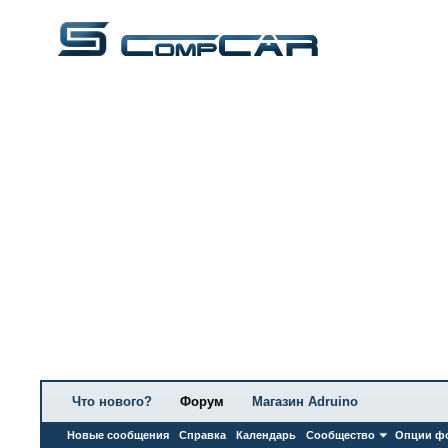
Что нового?
Форум
Магазин Adruino
Новые сообщения
Справка
Календарь
Сообщество
Опции ф