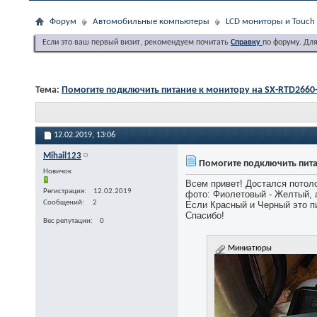
Форум
Автомобильные компьютеры
LCD мониторы и Touch 
Если это ваш первый визит, рекомендуем почитать
Справку
по форуму. Дл
Тема:
Помогите подключить питание к монитору на SX-RTD2660
12.02.2019,
13:06
Mihail123
Помогите подключить пита
Новичок
Всем привет! Достался потол
Регистрация
12.02.2019
фото: Фиолетовый - Желтый, 
Сообщений
2
Если Красный и Черный это п
Спасибо!
Вес репутации
0
Миниатюры