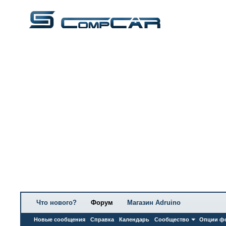
Что нового?
Форум
Магазин Adruino
Новые сообщения
Справка
Календарь
Сообщество
Опции ф