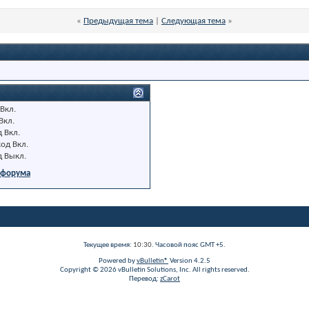
«
Предыдущая тема
|
Следующая тема
»
Вкл.
Вкл.
д
Вкл.
код
Вкл.
д
Выкл.
 форума
Текущее время:
10:30
. Часовой пояс GMT +5.
Powered by
vBulletin®
Version 4.2.5
Copyright © 2026 vBulletin Solutions, Inc. All rights reserved.
Перевод:
zCarot