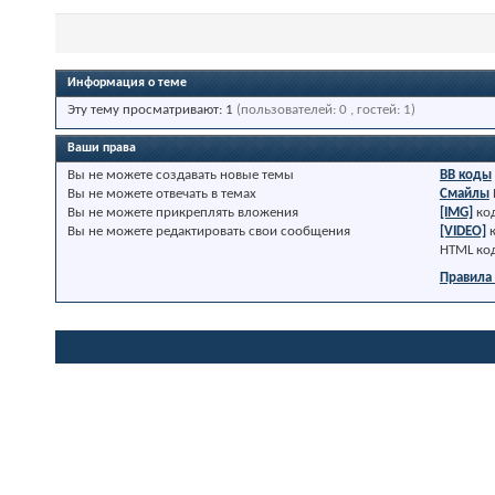
Информация о теме
Эту тему просматривают: 1
(пользователей: 0 , гостей: 1)
Ваши права
Вы
не можете
создавать новые темы
BB коды
Вы
не можете
отвечать в темах
Смайлы
Вы
не можете
прикреплять вложения
[IMG]
ко
Вы
не можете
редактировать свои сообщения
[VIDEO]
HTML ко
Правила