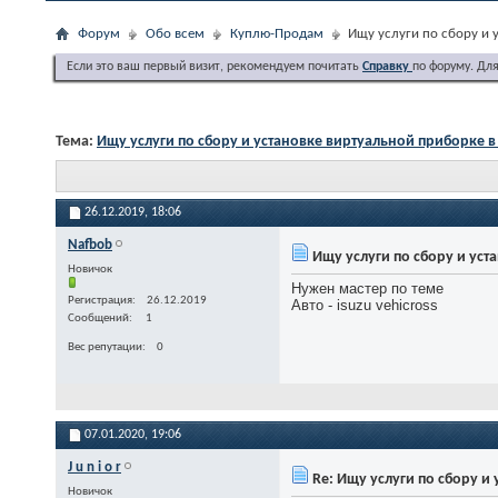
Форум
Обо всем
Куплю-Продам
Ищу услуги по сбору и 
Если это ваш первый визит, рекомендуем почитать
Справку
по форуму. Дл
Тема:
Ищу услуги по сбору и установке виртуальной приборке 
26.12.2019,
18:06
Nafbob
Ищу услуги по сбору и уст
Новичок
Нужен мастер по теме
Регистрация
26.12.2019
Авто - isuzu vehicross
Сообщений
1
Вес репутации
0
07.01.2020,
19:06
J u n i o r
Re: Ищу услуги по сбору и
Новичок