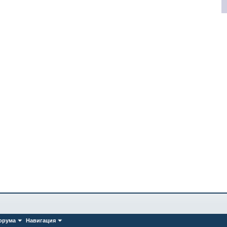
орума
Навигация