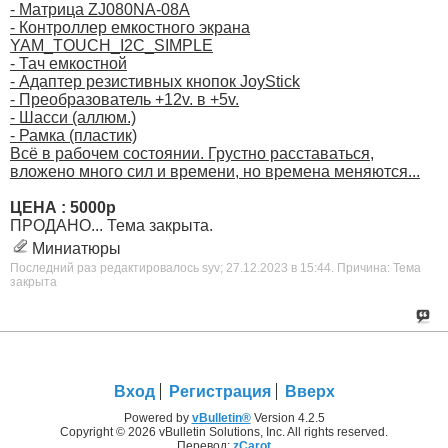
- Матрица ZJ080NA-08A
- Контроллер емкостного экрана
YAM_TOUCH_I2C_SIMPLE
- Тач емкостной
- Адаптер резистивных кнопок JoyStick
- Преобразователь +12v. в +5v.
- Шасси (аллюм.)
- Рамка (пластик)
Всё в рабочем состоянии. Грустно расставаться,
вложено много сил и времени, но времена меняются...
ЦЕНА : 5000р
ПРОДАНО... Тема закрыта.
Миниатюры
Последний раз редактировалось syv; 27.12.2023 в
15:44
.
Причина:
Тема
закрыта
Вход
Регистрация
Вверх
Powered by
vBulletin®
Version 4.2.5
Copyright © 2026 vBulletin Solutions, Inc. All rights reserved.
Перевод:
zCarot