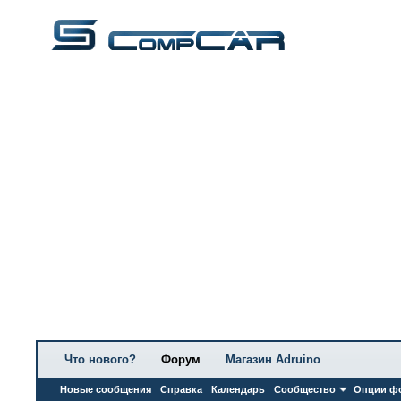
Что нового?
Форум
Магазин Adruino
Новые сообщения
Справка
Календарь
Сообщество
Опции ф