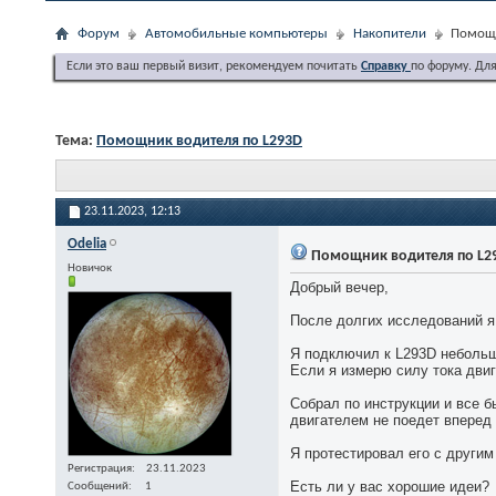
Форум
Автомобильные компьютеры
Накопители
Помощн
Если это ваш первый визит, рекомендуем почитать
Справку
по форуму. Дл
Тема:
Помощник водителя по L293D
23.11.2023,
12:13
Odelia
Помощник водителя по L2
Новичок
Добрый вечер,
После долгих исследований я 
Я подключил к L293D небольш
Если я измерю силу тока двиг
Собрал по инструкции и все б
двигателем не поедет вперед 
Я протестировал его с другим
Регистрация
23.11.2023
Есть ли у вас хорошие идеи?
Сообщений
1