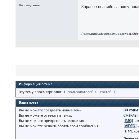
Вес репутации
0
Заранее спасибо за вашу по
Последний раз редактировалось Chip;
Информация о теме
Эту тему просматривают: 1
(пользователей: 0 , гостей: 1)
Ваши права
Вы
не можете
создавать новые темы
BB коды
Вы
не можете
отвечать в темах
Смайлы
Вы
не можете
прикреплять вложения
[IMG]
ко
Вы
не можете
редактировать свои сообщения
[VIDEO]
HTML ко