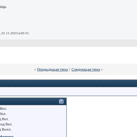
мощь
 25.11.2023 в
00:41
.
«
Предыдущая тема
|
Следующая тема
»
Вкл.
Вкл.
д
Вкл.
код
Вкл.
д
Выкл.