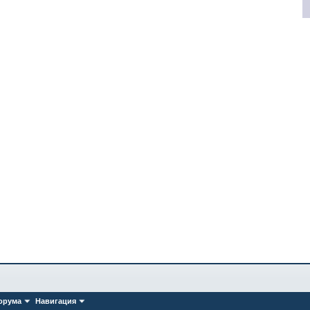
орума
Навигация