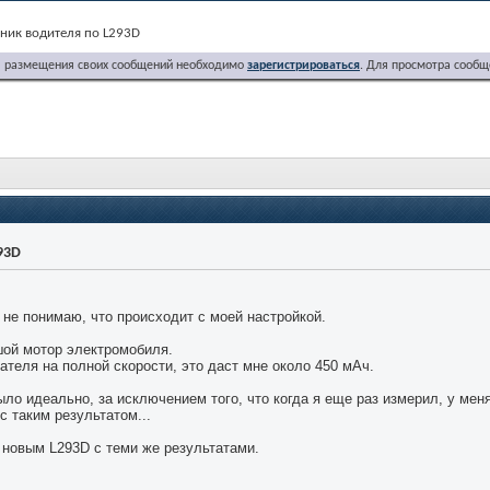
ик водителя по L293D
я размещения своих сообщений необходимо
зарегистрироваться
. Для просмотра сообщ
93D
не понимаю, что происходит с моей настройкой.
ой мотор электромобиля.
ателя на полной скорости, это даст мне около 450 мАч.
ыло идеально, за исключением того, что когда я еще раз измерил, у мен
с таким результатом...
 новым L293D с теми же результатами.