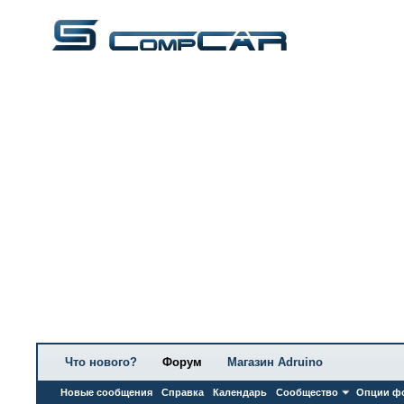
Что нового?
Форум
Магазин Adruino
Новые сообщения
Справка
Календарь
Сообщество
Опции ф