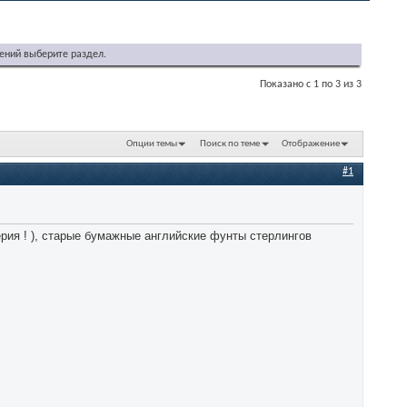
ений выберите раздел.
Показано с 1 по 3 из 3
Опции темы
Поиск по теме
Отображение
#1
рия ! ), старые бумажные английские фунты стерлингов