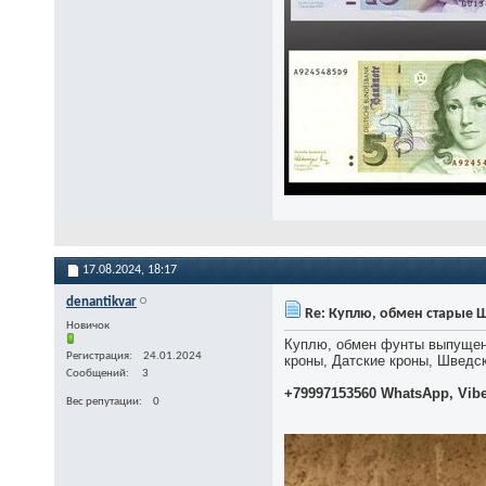
17.08.2024,
18:17
denantikvar
Re: Куплю, обмен старые 
Новичок
Куплю, обмен фунты выпущенн
Регистрация
24.01.2024
кроны, Датские кроны, Шведс
Сообщений
3
+79997153560 WhatsApp, Vib
Вес репутации
0