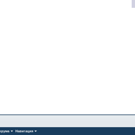
орума
Навигация