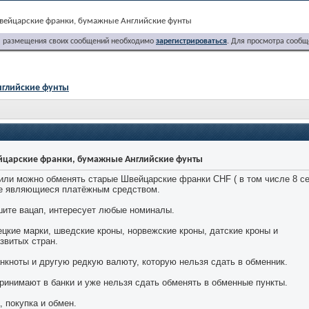
вейцарские франки, бумажные Английские фунты
я размещения своих сообщений необходимо
зарегистрироваться
. Для просмотра сообщ
нглийские фунты
йцарские франки, бумажные Английские фунты
или можно обменять старые Швейцарские франки CHF ( в том числе 8 се
не являющиеся платёжным средством.
шите вацап, интересует любые номиналы.
кие марки, шведские кроны, норвежские кроны, датские кроны и
звитых стран.
нкноты и другую редкую валюту, которую нельзя сдать в обменник.
ринимают в банки и уже нельзя сдать обменять в обменные пункты.
 покупка и обмен.