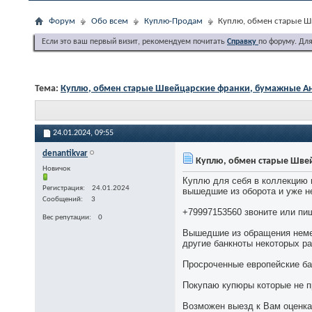
Форум
Обо всем
Куплю-Продам
Куплю, обмен старые Ш
Если это ваш первый визит, рекомендуем почитать
Справку
по форуму. Дл
Тема:
Куплю, обмен старые Швейцарские франки, бумажные А
24.01.2024,
09:55
denantikvar
Куплю, обмен старые Шве
Новичок
Куплю для себя в коллекцию 
Регистрация
24.01.2024
вышедшие из оборота и уже 
Сообщений
3
+79997153560 звоните или пи
Вес репутации
0
Вышедшие из обращения немец
другие банкноты некоторых ра
Просроченные европейские ба
Покупаю купюры которые не п
Возможен выезд к Вам оценка,