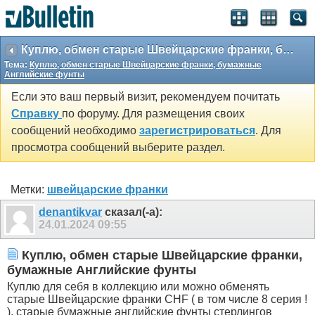
Куплю, обмен старые Швейцарские франки, бумажные Английские фунты
Тема:
Куплю, обмен старые Швейцарские франки, бумажные
Английские фунты
Если это ваш первый визит, рекомендуем почитать
Справку
по форуму. Для размещения своих
сообщений необходимо
зарегистрироваться
. Для
просмотра сообщений выберите раздел.
Метки:
швейцарские франки
denantikvar
сказал(-а):
24.01.2024
09:55
Куплю, обмен старые Швейцарские франки,
бумажные Английские фунты
Куплю для себя в коллекцию или можно обменять
старые Швейцарские франки CHF ( в том числе 8 серия !
), старые бумажные английские фунты стерлингов