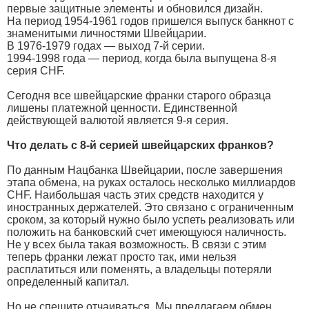
первые защитные элементы и обновился дизайн.
На период 1954-1961 годов пришелся выпуск банкнот с
знаменитыми личностями Швейцарии.
В 1976-1979 годах — выход 7-й серии.
1994-1998 года — период, когда была выпущена 8-я
серия CHF.
Сегодня все швейцарские франки старого образца
лишены платежной ценности. Единственной
действующей валютой является 9-я серия.
Что делать с 8-й серией швейцарских франков?
По данным Нацбанка Швейцарии, после завершения
этапа обмена, на руках осталось несколько миллиардов
CHF. Наибольшая часть этих средств находится у
иностранных держателей. Это связано с ограниченным
сроком, за который нужно было успеть реализовать или
положить на банковский счет имеющуюся наличность.
Не у всех была такая возможность. В связи с этим
теперь франки лежат просто так, ими нельзя
расплатиться или поменять, а владельцы потеряли
определенный капитал.
Но не спешите отчаиваться. Мы предлагаем обмен