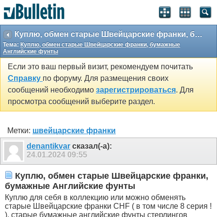
Куплю, обмен старые Швейцарские франки, бумажные Английские фунты
Тема:
Куплю, обмен старые Швейцарские франки, бумажные
Английские фунты
Если это ваш первый визит, рекомендуем почитать
Справку
по форуму. Для размещения своих
сообщений необходимо
зарегистрироваться
. Для
просмотра сообщений выберите раздел.
Метки:
швейцарские франки
denantikvar
сказал(-а):
24.01.2024
09:55
Куплю, обмен старые Швейцарские франки,
бумажные Английские фунты
Куплю для себя в коллекцию или можно обменять
старые Швейцарские франки CHF ( в том числе 8 серия !
), старые бумажные английские фунты стерлингов