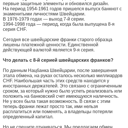
первые защитные элементы и обновился дизайн.
На период 1954-1961 годов пришелся выпуск банкнот с
знаменитыми личностями Швейцарии.
В 1976-1979 годах — выход 7-й серии.
1994-1998 года — период, когда была выпущена 8-я
серия CHF.
Сегодня все швейцарские франки старого образца
лишены платежной ценности. Единственной
действующей валютой является 9-я серия.
Что делать с 8-й серией швейцарских франков?
По данным Нацбанка Швейцарии, после завершения
этапа обмена, на руках осталось несколько миллиардов
CHF. Наибольшая часть этих средств находится у
иностранных держателей. Это связано с ограниченным
сроком, за который нужно было успеть реализовать или
положить на банковский счет имеющуюся наличность.
Не у всех была такая возможность. В связи с этим
теперь франки лежат просто так, ими нельзя
расплатиться или поменять, а владельцы потеряли
определенный капитал.
Но не спешите отчаиваться. Мы предлагаем обмен