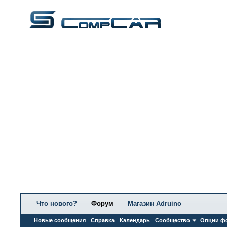
Что нового?
Форум
Магазин Adruino
Новые сообщения
Справка
Календарь
Сообщество
Опции ф