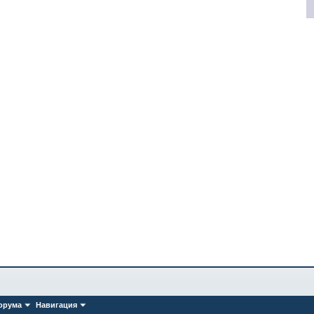
орума
Навигация