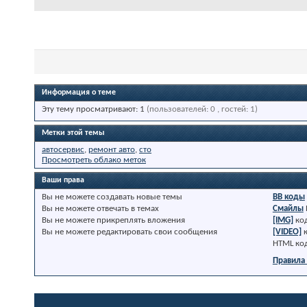
Информация о теме
Эту тему просматривают: 1
(пользователей: 0 , гостей: 1)
Метки этой темы
автосервис
,
ремонт авто
,
сто
Просмотреть облако меток
Ваши права
Вы
не можете
создавать новые темы
BB коды
Вы
не можете
отвечать в темах
Смайлы
Вы
не можете
прикреплять вложения
[IMG]
ко
Вы
не можете
редактировать свои сообщения
[VIDEO]
HTML ко
Правила