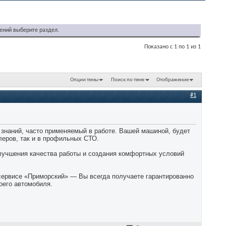
ений выберите раздел.
Показано с 1 по 1 из 1
Опции темы
Поиск по теме
Отображение
#1
знаний, часто применяемый в работе. Вашей машиной, будет
леров, так и в профильных СТО.
лучшения качества работы и создания комфортных условий
сервисе «Приморский» — Вы всегда получаете гарантированно
оего автомобиля.