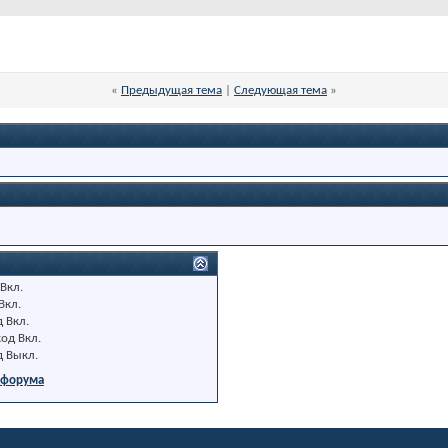
«
Предыдущая тема
|
Следующая тема
»
Вкл.
Вкл.
д
Вкл.
код
Вкл.
д
Выкл.
 форума