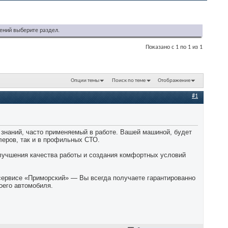
ений выберите раздел.
Показано с 1 по 1 из 1
Опции темы
Поиск по теме
Отображение
#1
знаний, часто применяемый в работе. Вашей машиной, будет
леров, так и в профильных СТО.
лучшения качества работы и создания комфортных условий
сервисе «Приморский» — Вы всегда получаете гарантированно
оего автомобиля.