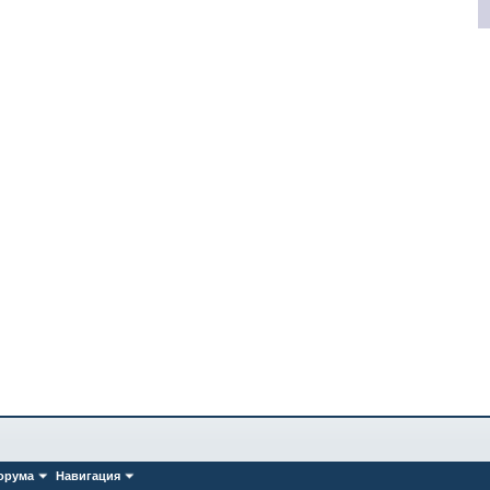
орума
Навигация