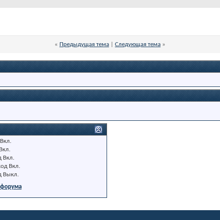
«
Предыдущая тема
|
Следующая тема
»
Вкл.
Вкл.
д
Вкл.
код
Вкл.
д
Выкл.
 форума