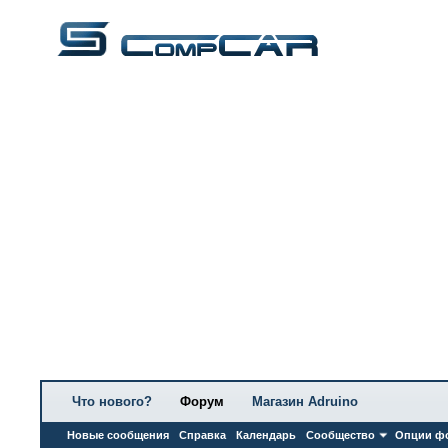
Что нового?
Форум
Магазин Adruino
Новые сообщения
Справка
Календарь
Сообщество
Опции ф