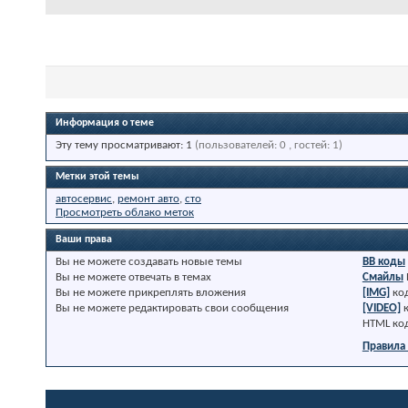
Информация о теме
Эту тему просматривают: 1
(пользователей: 0 , гостей: 1)
Метки этой темы
автосервис
,
ремонт авто
,
сто
Просмотреть облако меток
Ваши права
Вы
не можете
создавать новые темы
BB коды
Вы
не можете
отвечать в темах
Смайлы
Вы
не можете
прикреплять вложения
[IMG]
ко
Вы
не можете
редактировать свои сообщения
[VIDEO]
HTML ко
Правила