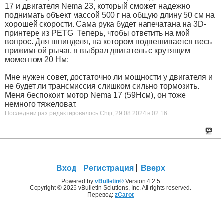
17 и двигателя Nema 23, который сможет надежно
поднимать объект массой 500 г на общую длину 50 см на
хорошей скорости. Сама рука будет напечатана на 3D-
принтере из PETG. Теперь, чтобы ответить на мой
вопрос. Для шпинделя, на котором подвешивается весь
прижимной рычаг, я выбрал двигатель с крутящим
моментом 20 Нм:
Мне нужен совет, достаточно ли мощности у двигателя и
не будет ли трансмиссия слишком сильно тормозить.
Меня беспокоит мотор Nema 17 (59Нсм), он тоже
немного тяжеловат.
Последний раз редактировалось Chip; 29.08.2024 в
02:16
.
Вход
Регистрация
Вверх
Powered by
vBulletin®
Version 4.2.5
Copyright © 2026 vBulletin Solutions, Inc. All rights reserved.
Перевод:
zCarot