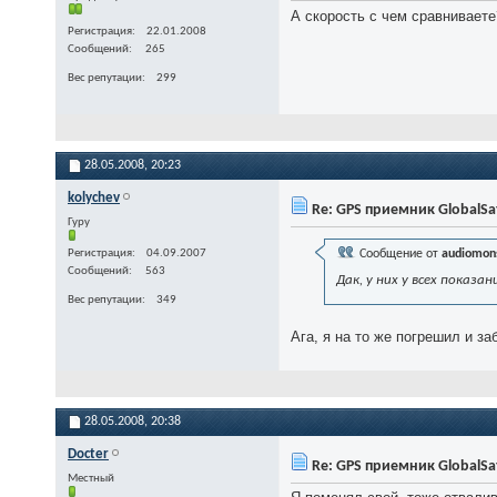
А скорость с чем сравнивает
Регистрация
22.01.2008
Сообщений
265
Вес репутации
299
28.05.2008,
20:23
kolychev
Re: GPS приемник GlobalSa
Гуру
Регистрация
04.09.2007
Сообщение от
audiomon
Сообщений
563
Дак, у них у всех показ
Вес репутации
349
Ага, я на то же погрешил и з
28.05.2008,
20:38
Docter
Re: GPS приемник GlobalSa
Местный