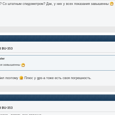
е? Со штатным спидометром? Дак, у них у всех показания завышенны
t BU-353
ster
ания завышенны
абил поэтому
Плюс у gps-а тоже есть своя погрешность.
t BU-353