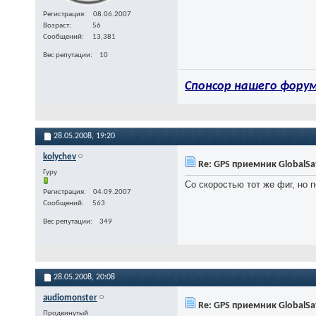
Регистрация
08.06.2007
Возраст
56
Сообщений
13,381
Вес репутации
10
Спонсор нашего форум
28.05.2008,
19:20
kolychev
Re: GPS приемник GlobalSa
Гуру
Со скоростью тот же фиг, но 
Регистрация
04.09.2007
Сообщений
563
Вес репутации
349
28.05.2008,
20:08
audiomonster
Re: GPS приемник GlobalSa
Продвинутый