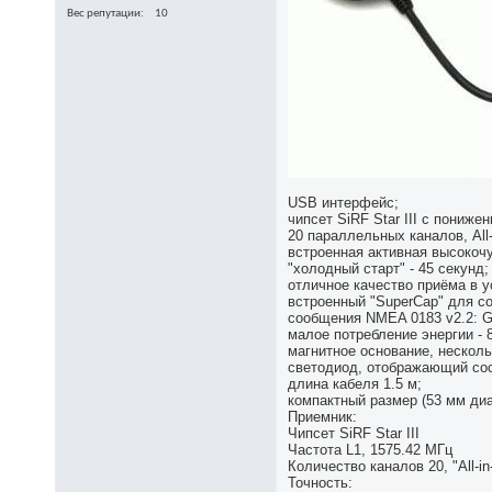
Вес репутации
10
USB интерфейс;
чипсет SiRF Star III с пониж
20 параллельных каналов, All-
встроенная активная высокоч
"холодный старт" - 45 секунд;
отличное качество приёма в у
встроенный "SuperCap" для с
сообщения NMEA 0183 v2.2: G
малое потребление энергии - 
магнитное основание, нескол
светодиод, отображающий со
длина кабеля 1.5 м;
компактный размер (53 мм диа
Приемник:
Чипсет SiRF Star III
Частота L1, 1575.42 МГц
Количество каналов 20, "All-in
Точность: