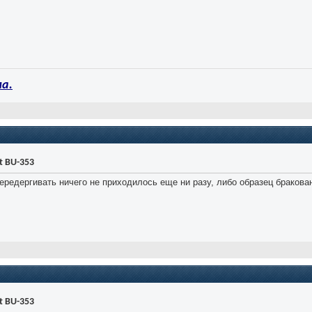
а.
t BU-353
передергивать ничего не приходилось еще ни разу, либо образец бракован
t BU-353