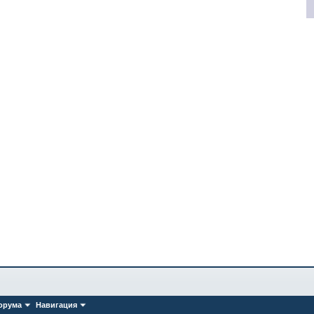
орума
Навигация