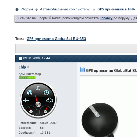
Форум
Автомобильные компьютеры
GPS приемники и PNA
Если это ваш первый визит, рекомендуем почитать
Справку
по форуму. Дл
Тема:
GPS приемник GlobalSat BU-353
09.01.2008,
17:44
Chip
GPS приемник GlobalSat BU
Администратор
Регистрация
08.06.2007
Возраст
56
Сообщений
13,381