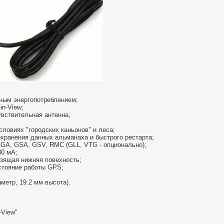
енным энергопотреблением;
in-View;
увствительная антенна;
словиях "городских каньонов" и леса;
охранения данных альманаха и быстрого рестарта;
GA, GSA, GSV, RMC (GLL, VTG - опционально);
80 мА;
ьзящая нижняя повехность;
стояние работы GPS;
метр, 19.2 мм высота).
-View"