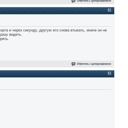
Ответить с цитированием
#2
рта и через секунду, другую его снова втыкать, иначе он не
сразу видеть.
рять.
Ответить с цитированием
#3