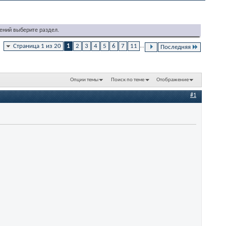
ений выберите раздел.
Страница 1 из 20
1
2
3
4
5
6
7
11
...
Последняя
Опции темы
Поиск по теме
Отображение
#1