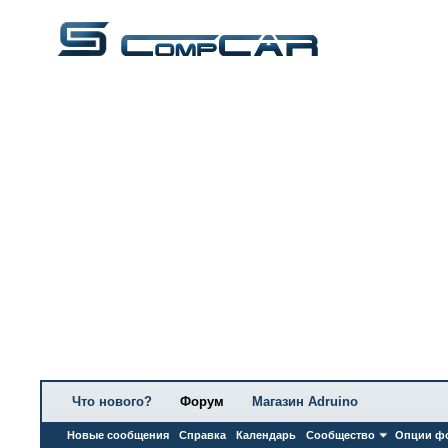
Что нового?
Форум
Магазин Adruino
Новые сообщения
Справка
Календарь
Сообщество
Опции ф