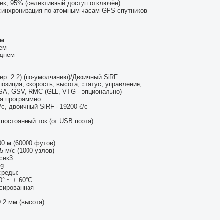
ек, 95% (селективный доступ отключён)
синхронизация по атомным часам GPS спутников
ем
нем
еднем
р. 2.2) (по-умолчанию)/Двоичный SiRF
зиция, скорость, высота, статус, управление;
GSA, GSV, RMC (GLL, VTG - опционально)
я программно.
с, двоичный SiRF - 19200 б/с
постоянный ток (от USB порта)
0 м (60000 футов)
 м/с (1000 узлов)
сек3
4g
среды:
0° ~ + 60°C
нсированная
9.2 мм (высота)