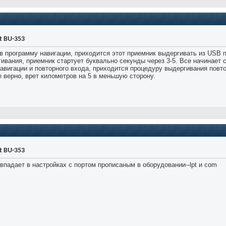
t BU-353
в программу навигации, приходится этот приемник выдергивать из USB по
гивания, приемник стартует буквально секунды через 3-5. Все начинает 
авигации и повторного входа, приходится процедуру выдергивания повто
 верно, врет километров на 5 в меньшую сторону.
t BU-353
впадает в настройках с портом прописаным в оборудовании--lpt и com