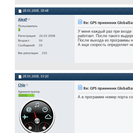
28.05.2008,
18:48
AlexP
Re: GPS приемник GlobalSa
Пользователь
У меня каждый раз при входе 
работает. После такого выдер
Регистрация
26.03.2008
После выхода из программы н
Возраст
50
А еще скорость определяет не
Сообщений
33
Вес репутации
232
28.05.2008,
19:20
Chip
Re: GPS приемник GlobalSa
Администратор
А в программе номер порта со