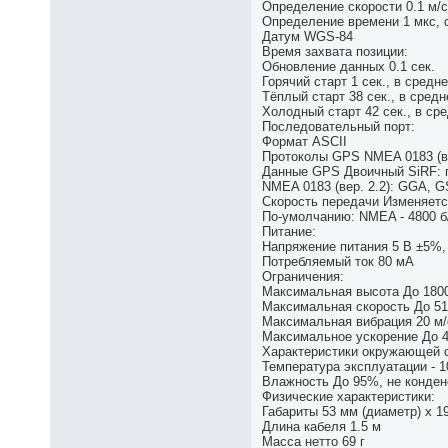
Определение скорости 0.1 м/с
Определение времени 1 мкс, 
Датум WGS-84
Время захвата позиции:
Обновление данных 0.1 сек.
Горячий старт 1 сек., в средн
Тёплый старт 38 сек., в сред
Холодный старт 42 сек., в ср
Последовательный порт:
Формат ASCII
Протоколы GPS NMEA 0183 (ве
Данные GPS Двоичный SiRF: по
NMEA 0183 (вер. 2.2): GGA, 
Скорость передачи Изменяетс
По-умолчанию: NMEA - 4800 б/
Питание:
Напряжение питания 5 В ±5%, 
Потребляемый ток 80 мА
Ограничения:
Максимальная высота До 1800
Максимальная скорость До 515
Максимальная вибрация 20 м/
Максимальное ускорение До 
Характеристики окружающей 
Температура эксплуатации - 1
Влажность До 95%, не конде
Физические характеристики:
Габариты 53 мм (диаметр) x 1
Длина кабеля 1.5 м
Масса нетто 69 г