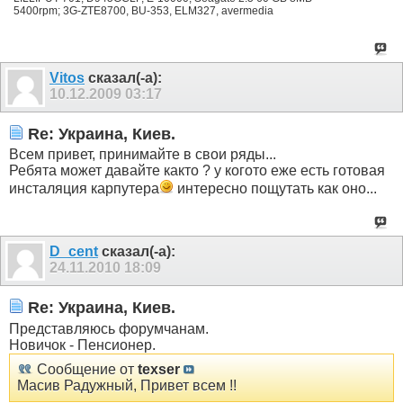
5400rpm; 3G-ZTE8700, BU-353, ELM327, avermedia
Vitos
сказал(-а):
10.12.2009
03:17
Re: Украина, Киев.
Всем привет, принимайте в свои ряды...
Ребята может давайте както ? у когото еже есть готовая
инсталяция карпутера
интересно пощутать как оно...
D_cent
сказал(-а):
24.11.2010
18:09
Re: Украина, Киев.
Представляюсь форумчанам.
Новичок - Пенсионер.
Сообщение от
texser
Масив Радужный, Привет всем !!