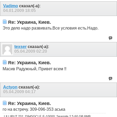
Vadimo
сказал(-а):
04.01.2009
18:05
Re: Украина, Киев.
Это дело надо развивать.Все условия есть.Надо.
texser
сказал(-а):
05.04.2009
02:20
Re: Украина, Киев.
Масив Радужный, Привет всем !!
Actyon
сказал(-а):
05.04.2009
04:17
Re: Украина, Киев.
го на встречу. 309-096-353 аська
LILLIPUT 701; D945GCLF, E-10000; Seagate 2.5 60 GB 8MB