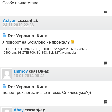
Особе приветствие!
Actyon
сказал(-а):
24.11.2010
22:36
Re: Украина, Киев.
я поворот на Бухалово не проехал?
LILLIPUT 701; D945GCLF, E-10000; Seagate 2.5 60 GB 8MB
5400rpm; 3G-ZTE8700, BU-353, ELM327, avermedia
zhirnov
сказал(-а):
18.01.2014
00:41
Re: Украина, Киев.
Более трёх лет затишье в теме. Спились уже?))
Abay
сказал(-а):