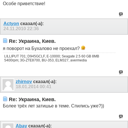
Особе приветствие!
Actyon
сказал(-а):
24.11.2010
22:36
Re: Украина, Киев.
я поворот на Бухалово не проехал?
LILLIPUT 701; D945GCLF, E-10000; Seagate 2.5 60 GB 8MB
5400rpm; 3G-ZTE8700, BU-353, ELM327, avermedia
zhirnov
сказал(-а):
18.01.2014
00:41
Re: Украина, Киев.
Более трёх лет затишье в теме. Спились уже?))
Abay
сказал(-а):