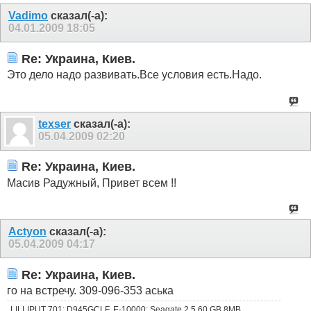
Vadimo
сказал(-а):
04.01.2009
18:05
Re: Украина, Киев.
Это дело надо развивать.Все условия есть.Надо.
texser
сказал(-а):
05.04.2009
02:20
Re: Украина, Киев.
Масив Радужный, Привет всем !!
Actyon
сказал(-а):
05.04.2009
04:17
Re: Украина, Киев.
го на встречу. 309-096-353 аська
LILLIPUT 701; D945GCLF, E-10000; Seagate 2.5 60 GB 8MB