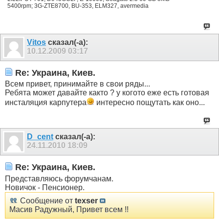
5400rpm; 3G-ZTE8700, BU-353, ELM327, avermedia
Vitos
сказал(-а):
10.12.2009
03:17
Re: Украина, Киев.
Всем привет, принимайте в свои ряды...
Ребята может давайте както ? у когото еже есть готовая
инсталяция карпутера
интересно пощутать как оно...
D_cent
сказал(-а):
24.11.2010
18:09
Re: Украина, Киев.
Представляюсь форумчанам.
Новичок - Пенсионер.
Сообщение от
texser
Масив Радужный, Привет всем !!