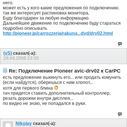
него.
может есть у кого какие предложения по подключению.
так же интересует распиновка монитора.
Буду благодарен за любую информацию.
Дальнейшее движение по подключению буду стараться
подробно описывать
http://pioneer.jp/carrozzeria/rakuna...dvd/drv02.html
(vS)
сказал(-а):
29.04.2008
23:55
Re: Подключение Pioneer avic-drv02 к CarPC
есть предложение выкинуть его... или продать комунить
(если найдутся), оберешься с ним хлопот...
хотя для первого блина
тач придется ставить дополнительный контроллер,
резать дорожки внутри дисплея...
по видео не знаю, не попадался в руки.
Nikolay
сказал(-а):