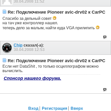
30.04.2008
11:52
Re: Подключение Pioneer avic-drv02 к CarPC
Спасибо за дельный совет
на тач уже контроллер нашел.
теперь дело за малым, найти куда VGA прилипить
Chip
сказал(-а):
30.04.2008
12:53
Re: Подключение Pioneer avic-drv02 к CarPC
Если нет DataShit , то только осциллографом можно
вычислить.
Спонсор нашего форума.
Вход
Регистрация
Вверх