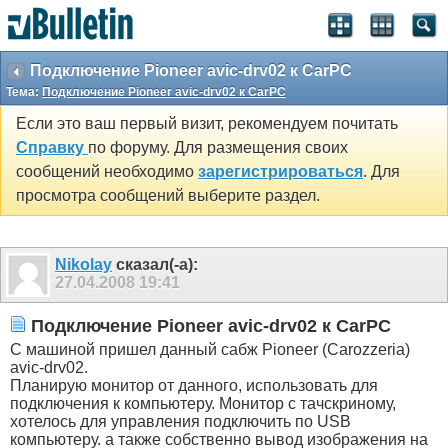
Подключение Pioneer avic-drv02 к CarPC
Тема:
Подключение Pioneer avic-drv02 к CarPC
Если это ваш первый визит, рекомендуем почитать
Справку
по форуму. Для размещения своих
сообщений необходимо
зарегистрироваться
. Для
просмотра сообщений выберите раздел.
Nikolay
сказал(-а):
27.04.2008
19:41
Подключение Pioneer avic-drv02 к CarPC
С машиной пришел данный сабж Pioneer (Carozzeria)
avic-drv02.
Планирую монитор от данного, использовать для
подключения к компьютеру. Монитор с тачскриному,
хотелось для управления подключить по USB
компьютеру. а также собственно вывод изображения на