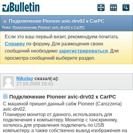
Подключение Pioneer avic-drv02 к CarPC
Тема:
Подключение Pioneer avic-drv02 к CarPC
Если это ваш первый визит, рекомендуем почитать
Справку
по форуму. Для размещения своих
сообщений необходимо
зарегистрироваться
. Для
просмотра сообщений выберите раздел.
Nikolay
сказал(-а):
27.04.2008
19:41
Подключение Pioneer avic-drv02 к CarPC
С машиной пришел данный сабж Pioneer (Carozzeria)
avic-drv02.
Планирую монитор от данного, использовать для
подключения к компьютеру. Монитор с тачскриному,
хотелось для управления подключить по USB
компьютеру. а также собственно вывод изображения на