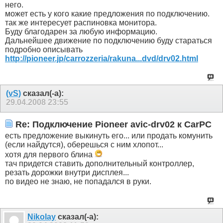
него.
может есть у кого какие предложения по подключению.
так же интересует распиновка монитора.
Буду благодарен за любую информацию.
Дальнейшее движение по подключению буду стараться
подробно описывать
http://pioneer.jp/carrozzeria/rakuna...dvd/drv02.html
(vS)
сказал(-а):
29.04.2008
23:55
Re: Подключение Pioneer avic-drv02 к CarPC
есть предложение выкинуть его... или продать комунить
(если найдутся), оберешься с ним хлопот...
хотя для первого блина
тач придется ставить дополнительный контроллер,
резать дорожки внутри дисплея...
по видео не знаю, не попадался в руки.
Nikolay
сказал(-а):