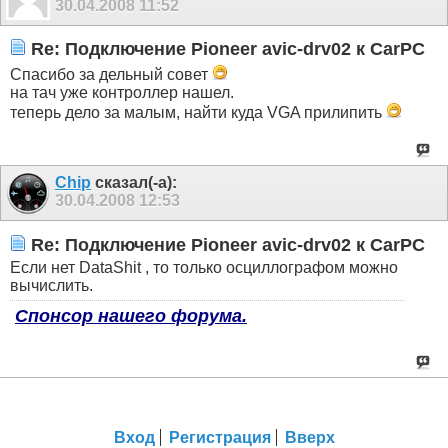
30.04.2008
11:52
Re: Подключение Pioneer avic-drv02 к CarPC
Спасибо за дельный совет
на тач уже контроллер нашел.
теперь дело за малым, найти куда VGA прилипить
Chip
сказал(-а):
30.04.2008
12:53
Re: Подключение Pioneer avic-drv02 к CarPC
Если нет DataShit , то только осциллографом можно
вычислить.
Спонсор нашего форума.
Вход
Регистрация
Вверх