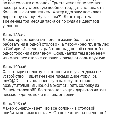
во все солонки столовой. Триста человек перестают
посещать эту столовую вообще, тридцать попадают в
больницы с отравлением. Хакер вдогонку посылает
директору смс-ку "Ну как вам?". Директора тем
временем три месяца таскают по судам и дают год
условно.
День 188-ой
Директор столовой клянется в жизни больше не
работать ни в одной столовой, а тихо-мирно грузить лес
в Сибири. Инженеры работают над новой солонкой с
односторонним клапаном. Официантки тем временем
изымают все старые солонки и раздают соль вручную.
День 190-ый
Хакер тырит солонку из столовой и изучает дома её
устройство. Пишет гневное письмо директору: "Я,
meG@Duc, стырил солонку и нахожу этот факт
возмутительным! Любой может стырить солонку из
Вашей столовой!" До этого непьющий директор читает
письмо, идет домой и выпивает водки.
День 193-ый
Хакер обнаруживает, что все солонки в столовой
прибиты цепями к столам. Он приезжает на очередной