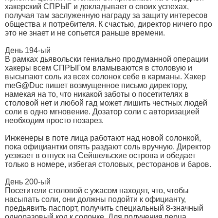
хакерский СПРЫГ и докладывает о своих успехах,
получая там заслуженную награду за защиту интересов
общества и потребителя. К счастью, директор ничего про
это не знает и не сопьется раньше времени.
День 194-ый
В рамках дьявольски гениально продуманной операции
хакеры всем СПРЫГом вламываются в столовую и
высыпают соль из всех солонок себе в карманы. Хакер
meG@Duc пишет возмущенное письмо директору,
намекая на то, что никакой заботы о посетителях в
столовой нет и любой гад может лишить честных людей
соли в одно мгновение. Дозатор соли с авторизацией
необходим просто позарез.
Инженеры в поте лица работают над новой солонкой,
пока официантки опять раздают соль вручную. Директор
уезжает в отпуск на Сейшельские острова и обедает
только в номере, избегая столовых, ресторанов и баров.
День 200-ый
Посетители столовой с ужасом находят, что, чтобы
насыпать соли, они должны подойти к официанту,
предьявить паспорт, получить специальный 8-значный
одноразовый код к солонке. Для получения перца