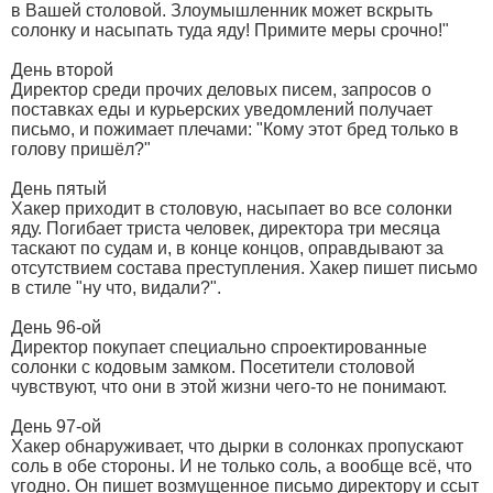
в Вашей столовой. Злоумышленник может вскрыть
солонку и насыпать туда яду! Примите меры срочно!"
День второй
Директор среди прочих деловых писем, запросов о
поставках еды и курьерских уведомлений получает
письмо, и пожимает плечами: "Кому этот бред только в
голову пришёл?"
День пятый
Хакер приходит в столовую, насыпает во все солонки
яду. Погибает триста человек, директора три месяца
таскают по судам и, в конце концов, оправдывают за
отсутствием состава преступления. Хакер пишет письмо
в стиле "ну что, видали?".
День 96-ой
Директор покупает специально спроектированные
солонки с кодовым замком. Посетители столовой
чувствуют, что они в этой жизни чего-то не понимают.
День 97-ой
Хакер обнаруживает, что дырки в солонках пропускают
соль в обе стороны. И не только соль, а вообще всё, что
угодно. Он пишет возмущенное письмо директору и ссыт