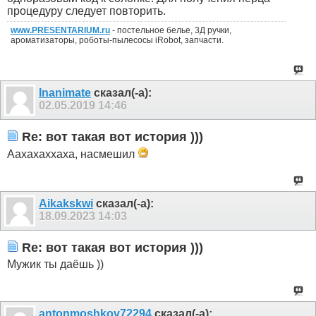
процедуру следует повторить.
www.PRESENTARIUM.ru
- постельное белье, 3Д ручки,
ароматизаторы, роботы-пылесосы iRobot, запчасти.
Inanimate
сказал(-а):
02.05.2019
14:46
Re: вот такая вот история )))
Аахахаххаха, насмешил
Aikakskwi
сказал(-а):
18.09.2023
14:03
Re: вот такая вот история )))
Мужик ты даёшь ))
antonmoshkov72294
сказал(-а):