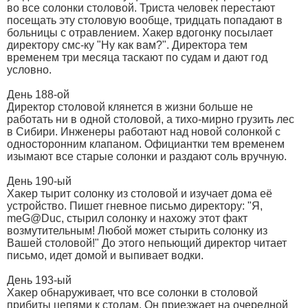
во все солонки столовой. Триста человек перестают
посещать эту столовую вообще, тридцать попадают в
больницы с отравлением. Хакер вдогонку посылает
директору смс-ку "Ну как вам?". Директора тем
временем три месяца таскают по судам и дают год
условно.
День 188-ой
Директор столовой клянется в жизни больше не
работать ни в одной столовой, а тихо-мирно грузить лес
в Сибири. Инженеры работают над новой солонкой с
односторонним клапаном. Официантки тем временем
изымают все старые солонки и раздают соль вручную.
День 190-ый
Хакер тырит солонку из столовой и изучает дома её
устройство. Пишет гневное письмо директору: "Я,
meG@Duc, стырил солонку и нахожу этот факт
возмутительным! Любой может стырить солонку из
Вашей столовой!" До этого непьющий директор читает
письмо, идет домой и выпивает водки.
День 193-ый
Хакер обнаруживает, что все солонки в столовой
прибиты цепями к столам. Он приезжает на очередной