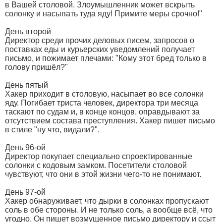
в Вашей столовой. Злоумышленник может вскрыть
солонку и насыпать туда яду! Примите меры срочно!"
День второй
Директор среди прочих деловых писем, запросов о
поставках еды и курьерских уведомлений получает
письмо, и пожимает плечами: "Кому этот бред только в
голову пришёл?"
День пятый
Хакер приходит в столовую, насыпает во все солонки
яду. Погибает триста человек, директора три месяца
таскают по судам и, в конце концов, оправдывают за
отсутствием состава преступления. Хакер пишет письмо
в стиле "ну что, видали?".
День 96-ой
Директор покупает специально спроектированные
солонки с кодовым замком. Посетители столовой
чувствуют, что они в этой жизни чего-то не понимают.
День 97-ой
Хакер обнаруживает, что дырки в солонках пропускают
соль в обе стороны. И не только соль, а вообще всё, что
угодно. Он пишет возмущенное письмо директору и ссыт