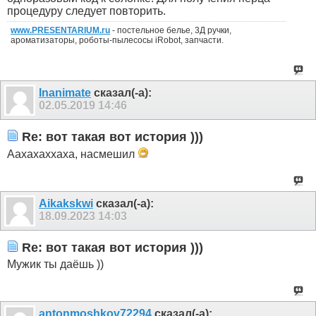
процедуру следует повторить.
www.PRESENTARIUM.ru
- постельное белье, 3Д ручки,
ароматизаторы, роботы-пылесосы iRobot, запчасти.
Inanimate
сказал(-а):
02.05.2019
14:46
Re: вот такая вот история )))
Аахахаххаха, насмешил
Aikakskwi
сказал(-а):
18.09.2023
14:03
Re: вот такая вот история )))
Мужик ты даёшь ))
antonmoshkov72294
сказал(-а):