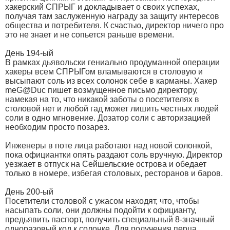
хакерский СПРЫГ и докладывает о своих успехах,
получая там заслуженную награду за защиту интересов
общества и потребителя. К счастью, директор ничего про
это не знает и не сопьется раньше времени.
День 194-ый
В рамках дьявольски гениально продуманной операции
хакеры всем СПРЫГом вламываются в столовую и
высыпают соль из всех солонок себе в карманы. Хакер
meG@Duc пишет возмущенное письмо директору,
намекая на то, что никакой заботы о посетителях в
столовой нет и любой гад может лишить честных людей
соли в одно мгновение. Дозатор соли с авторизацией
необходим просто позарез.
Инженеры в поте лица работают над новой солонкой,
пока официантки опять раздают соль вручную. Директор
уезжает в отпуск на Сейшельские острова и обедает
только в номере, избегая столовых, ресторанов и баров.
День 200-ый
Посетители столовой с ужасом находят, что, чтобы
насыпать соли, они должны подойти к официанту,
предьявить паспорт, получить специальный 8-значный
одноразовый код к солонке. Для получения перца