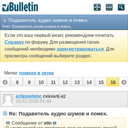
Подавитель аудио шумов и помех.
Тема:
Подавитель аудио шумов и помех.
Если это ваш первый визит, рекомендуем почитать
Справку
по форуму. Для размещения своих
сообщений необходимо
зарегистрироваться
. Для
просмотра сообщений выберите раздел.
Метки:
помехи в звуке
7
8
9
10
11
12
13
14
15
16
eclipsemmc
сказал(-а):
10.02.2016
01:48
Re: Подавитель аудио шумов и помех.
Сообщение от
stin