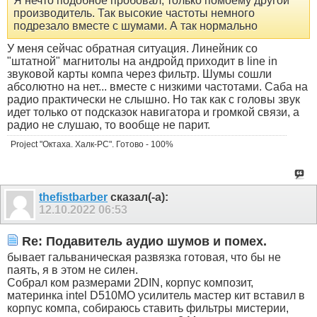
Я нечто подобное пробовал, только помоему другой
производитель. Так высокие частоты немного
подрезало вместе с шумами. А так нормально
У меня сейчас обратная ситуация. Линейник со
"штатной" магнитолы на андройд приходит в line in
звуковой карты компа через фильтр. Шумы сошли
абсолютно на нет... вместе с низкими частотами. Саба на
радио практически не слышно. Но так как с головы звук
идет только от подсказок навигатора и громкой связи, а
радио не слушаю, то вообще не парит.
Project "Октаха. Халк-PC". Готово - 100%
thefistbarber
сказал(-а):
12.10.2022
06:53
Re: Подавитель аудио шумов и помех.
бывает гальваническая развязка готовая, что бы не
паять, я в этом не силен.
Собрал ком размерами 2DIN, корпус композит,
материнка intel D510MO усилитель мастер кит вставил в
корпус компа, собираюсь ставить фильтры мистерии,