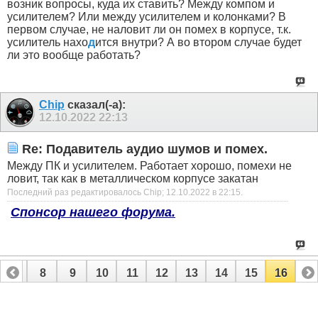
возник вопросы, куда их ставить? Между компом и
усилителем? Или между усилителем и колонками? В
первом случае, не наловит ли он помех в корпусе, т.к.
усилитель нахо
д
ится внутри? А во втором случае будет
ли это вообще работать?
Chip
сказал(-а):
12.10.2022
22:13
Re: Подавитель аудио шумов и помех.
Между ПК и усилителем. Работает хорошо, помехи не
ловит, так как в металлическом корпусе закатан
Последний раз редактировалось Chip; 12.10.2022 в
22:15
.
Спонсор нашего форума.
7
8
9
10
11
12
13
14
15
16