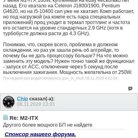
У меня M2-ITX 160W, купленный на ebay несколько лет
назад. Его хватало на Celeron J1800/1900, Pentium
G4620, но на i5-10400 сил уже не хватает. Комп работает,
но под нагрузкой (на компе есть пара специальных
приложений) проц уходит в термал троттлинг и частота
его остается на уровне стандартных 2.9 GHz (хотя в
турбобусте должна расти до 4.3 GHz).
Понимаю, что, скорее всего, проблема в должном
охлаждении, но раз уж зашла речь об апгрейде, то
почему бы не дать процессору больше? На что можно
заменить эту модель? Нужен точно такой же функционал
- запуск от ACC, отключение через 5 секунд после
выключения зажигания. Мощность желательна от 250W.
Последний раз редактировалось gun_in_mud; 08.11.2020 в
02:04
.
Chip
сказал(-а):
08.11.2020
13:01
Re: M2-ITX
Другого более мощного БП не найдете
Спонсор нашего форума.