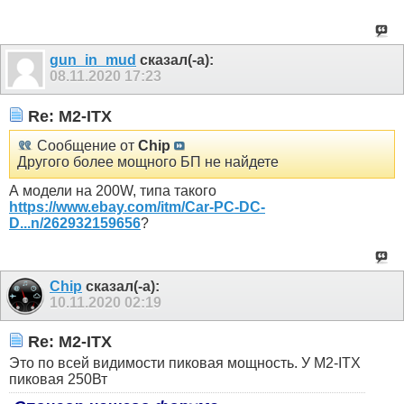
gun_in_mud
сказал(-а):
08.11.2020
17:23
Re: M2-ITX
Сообщение от
Chip
Другого более мощного БП не найдете
А модели на 200W, типа такого
https://www.ebay.com/itm/Car-PC-DC-
D...n/262932159656
?
Chip
сказал(-а):
10.11.2020
02:19
Re: M2-ITX
Это по всей видимости пиковая мощность. У M2-ITX
пиковая 250Вт