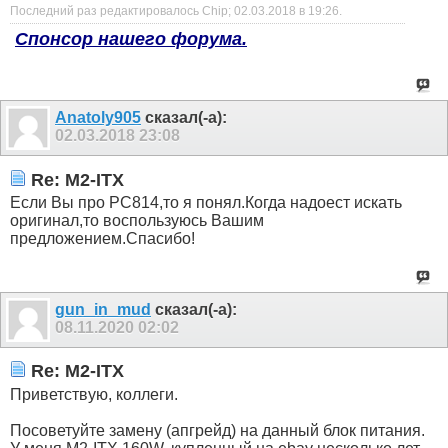
Последний раз редактировалось Chip; 02.03.2018 в
19:26
.
Спонсор нашего форума.
Anatoly905
сказал(-а):
02.03.2018
23:08
Re: M2-ITX
Если Вы про PC814,то я понял.Когда надоест искать
оригинал,то воспользуюсь Вашим
предложением.Спасибо!
gun_in_mud
сказал(-а):
08.11.2020
02:02
Re: M2-ITX
Приветствую, коллеги.
Посоветуйте замену (апгрейд) на данный блок питания.