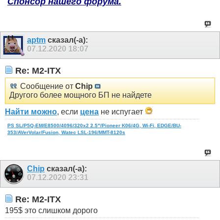
Спонсор нашего форума.
aptm
сказал(-а):
07.12.2020
18:07
Re: M2-ITX
Сообщение от
Chip
Другого более мощного БП не найдете
Найти можно
, если
цена
не испугает
PS SL/P5Q-EM/E8500/4096/320x2 2.5"/Pioneer K06/4G, Wi-Fi, EDGE/BU-
353/AVerVolar/Fusion, Watec LSL-196/MMT-8120s
Chip
сказал(-а):
07.12.2020
23:31
Re: M2-ITX
195$ это слишком дорого