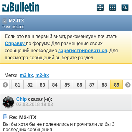
M2-ITX
Тема:
M2-ITX
Если это ваш первый визит, рекомендуем почитать
Справку
по форуму. Для размещения своих
сообщений необходимо
зарегистрироваться
. Для
просмотра сообщений выберите раздел.
Метки:
m2 itx
,
m2-itx
80
81
82
83
84
85
86
87
88
89
Chip
сказал(-а):
02.03.2018
19:03
Re: M2-ITX
Вы бы хотя бы не поленились и прочитали ли бы 3
последних сообщения