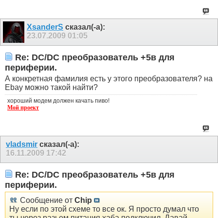
XsanderS
сказал(-а):
23.07.2009
01:05
Re: DC/DC преобразователь +5в для
периферии.
А конкретная фамилия есть у этого преобразователя? на
Ebay можно такой найти?
хороший модем должен качать пиво!
Мой проект
vladsmir
сказал(-а):
16.11.2009
17:42
Re: DC/DC преобразователь +5в для
периферии.
Сообщение от
Chip
Ну если по этой схеме то все ок. Я просто думал что
ты через разьем питания хаба подключил. Давай