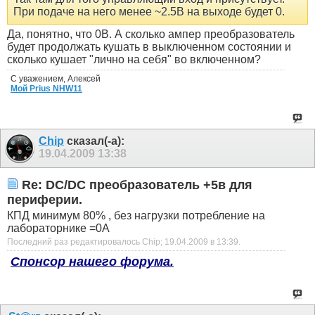
При подаче на него менее ~2.5В на выходе будет 0.
Да, понятно, что 0В. А сколько ампер преобразователь
будет продолжать кушать в выключенном состоянии и
сколько кушает "лично на себя" во включенном?
С уважением, Алексей
Мой Prius NHW11
Chip
сказал(-а):
19.04.2009
13:38
Re: DC/DC преобразователь +5в для
периферии.
КПД минимум 80% , без нагрузки потребление на
лабораторнике =0А
Последний раз редактировалось Chip; 19.04.2009 в
13:39
.
Спонсор нашего форума.