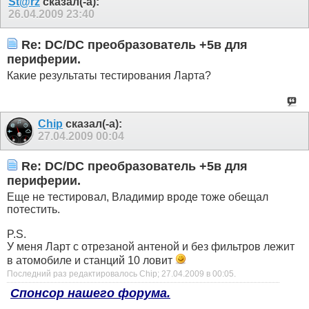
St@rz
сказал(-а):
26.04.2009
23:40
Re: DC/DC преобразователь +5в для
периферии.
Какие результаты тестирования Ларта?
Chip
сказал(-а):
27.04.2009
00:04
Re: DC/DC преобразователь +5в для
периферии.
Еще не тестировал, Владимир вроде тоже обещал
потестить.
P.S.
У меня Ларт с отрезаной антеной и без фильтров лежит
в атомобиле и станций 10 ловит
Последний раз редактировалось Chip; 27.04.2009 в
00:05
.
Спонсор нашего форума.