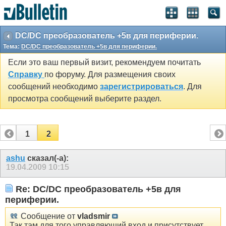
DC/DC преобразователь +5в для периферии.
Тема:
DC/DC преобразователь +5в для периферии.
Если это ваш первый визит, рекомендуем почитать
Справку
по форуму. Для размещения своих
сообщений необходимо
зарегистрироваться
. Для
просмотра сообщений выберите раздел.
1
2
ashu
сказал(-а):
19.04.2009
10:15
Re: DC/DC преобразователь +5в для
периферии.
Сообщение от
vladsmir
Так там для того управляющий вход и присутствует.