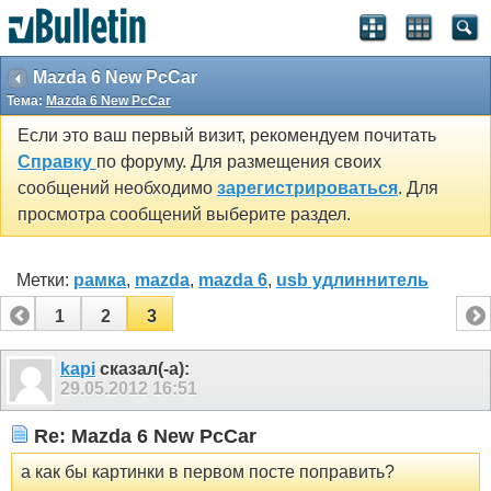
Mazda 6 New PcCar
Тема:
Mazda 6 New PcCar
Если это ваш первый визит, рекомендуем почитать
Справку
по форуму. Для размещения своих
сообщений необходимо
зарегистрироваться
. Для
просмотра сообщений выберите раздел.
Метки:
рамка
,
mazda
,
mazda 6
,
usb удлиннитель
1
2
3
kapi
сказал(-а):
29.05.2012
16:51
Re: Mazda 6 New PcCar
а как бы картинки в первом посте поправить?