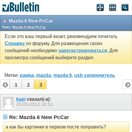
Mazda 6 New PcCar
Тема:
Mazda 6 New PcCar
Если это ваш первый визит, рекомендуем почитать
Справку
по форуму. Для размещения своих
сообщений необходимо
зарегистрироваться
. Для
просмотра сообщений выберите раздел.
Метки:
рамка
,
mazda
,
mazda 6
,
usb удлиннитель
1
2
3
kapi
сказал(-а):
29.05.2012
16:51
Re: Mazda 6 New PcCar
а как бы картинки в первом посте поправить?