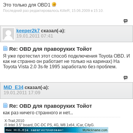
Это только для OBD1
Последний раз редактировалось KilleR; 15.06.2009 в
15:10
.
keeper2k7
сказал(-а):
19.01.2011
07:41
Re: OBD для праворуких Тойот
Я уже протестил этот способ подключения Toyota OBD. И
как ни странно он работает не только на каринах) На
Toyota Vista 2.0 3s-fe 1995 заработало без проблем.
MiD_E34
сказал(-а):
19.01.2011
17:09
Re: OBD для праворуких Тойот
как раз ничего странного и нет...
X-Trail,2010
i5 Intel 3.5" board, DC-DC PS, 4G, W8.1x64, iCar, CityG.