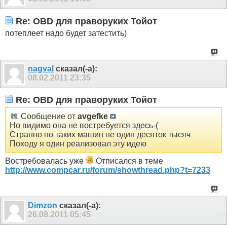
Re: OBD для праворуких Тойот
потеплеет надо будет затестить)
nagval
сказал(-а):
08.02.2011
23:35
Re: OBD для праворуких Тойот
Сообщение от
avgefke
Но видимо она не востребуется здесь-(
Странно но таких машин не один десяток тысяч
Походу я один реализовал эту идею
Востребовалась уже
Отписался в теме
http://www.compcar.ru/forum/showthread.php?t=7233
Dimzon
сказал(-а):
26.08.2011
05:45