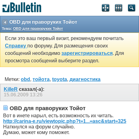
OBD для праворуких Тойот
Тема:
OBD для праворуких Тойот
Если это ваш первый визит, рекомендуем почитать
Справку
по форуму. Для размещения своих
сообщений необходимо
зарегистрироваться
. Для
просмотра сообщений выберите раздел.
Метки:
obd
,
тойота
,
toyota
,
диагностика
KilleR
сказал(-а):
15.06.2009
13:26
OBD для праворуких Тойот
Вот в инете нарыл, есть возможность их читать.
http://carina-e.ru/viewtopic.php?t=1...=asc&start=325
Наткнулся на форум случайно.
Думаю, может кому поможет.