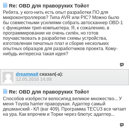
Re: OBD для праворуких Тойот
Ребята, у кого-нить есть опыт разработки ПО для
микроконтроллеров? Типа AVR или PIC? Можно было
бы совместными усилиями собрать автосканнер OBD-1
с функциями трип-компьютера. Я, к сожалению, в
программировании не очень силён, но готов
поучавствовать в разработке схемы устройства,
изготовлении печатных плат и сборке нескольких
опытных образцов для разработчиков проекта. Кому-
нибудь интересна такая идея?
dreamwait
сказал(-а):
12.05.2016
14:08
Re: OBD для праворуких Тойот
Способов изобрести велосипед великое множество... У
меня Тoyota harrier праворукая. Адаптер самый
дешманский - КЛ (ваг 409). Программа TECU3 все читает
на ура. Как впрочем и Торки через блютус адаптер...