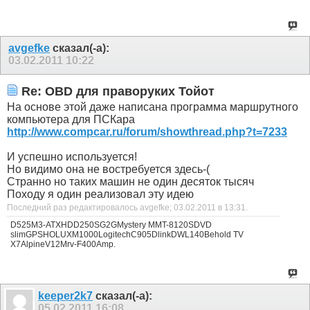
avgefke
сказал(-а):
03.02.2011
10:22
Re: OBD для праворуких Тойот
На основе этой даже написана программа маршрутного
компьютера для ПСКара
http://www.compcar.ru/forum/showthread.php?t=7233
И успешно используется!
Но видимо она не востребуется здесь-(
Странно но таких машин не один десяток тысяч
Походу я один реализовал эту идею
Последний раз редактировалось avgefke; 03.02.2011 в
13:31
.
D525M3-ATXHDD250SG2GMystery MMT-8120SDVD
slimGPSHOLUXM1000LogitechC905DlinkDWL140Behold TV
X7AlpineV12Mrv-F400Amp.
keeper2k7
сказал(-а):
05.02.2011
16:08