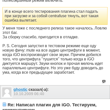
полноэкранный режим включить.
И в конце всего тестирования плагина стал падать
при загрузке и за собой centrafuse тянуть, вот такая
ошибка вылетает.
У меня тоже с последнего релиза такое началось. Ловлю
этот баг.
За сборку спасибо, пригодится в отладке.
P. S. Сегодня запустил в тестовом режиме еще оду
новую фичу: mute на все аудио центрифуги в момент,
когда iGO воспроизводит свои звуки. Причем добился
того, что центрифуга "тушится" только когда в iGO
диктуется маршрут. Звуки кнопок и прочая мелочь идет
параллельно центрифуге. Но это уже буду доводить до
ума, когда все предыдущее заработает.
ghostic
сказал(-а):
10.10.2009
06:40
Re: Написал плагин для iGO. Тестируем,
комментируем