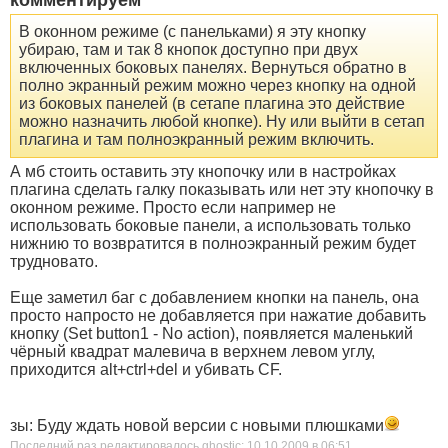
В оконном режиме (с панельками) я эту кнопку
убираю, там и так 8 кнопок доступно при двух
включенных боковых панелях. Вернуться обратно в
полно экранный режим можно через кнопку на одной
из боковых панелей (в сетапе плагина это действие
можно назначить любой кнопке). Ну или выйти в сетап
плагина и там полноэкранный режим включить.
А мб стоить оставить эту кнопочку или в настройках
плагина сделать галку показывать или нет эту кнопочку в
оконном режиме. Просто если например не
использовать боковые панели, а использовать только
нижнию то возвратится в полноэкранный режим будет
трудновато.
Еще заметил баг с добавлением кнопки на панель, она
просто напросто не добавляется при нажатие добавить
кнопку (Set button1 - No action), появляется маленький
чёрный квадрат малевича в верхнем левом углу,
приходится alt+ctrl+del и убивать CF.
зы: Буду ждать новой версии с новыми плюшками
Последний раз редактировалось ghostic; 10.10.2009 в
06:51
.