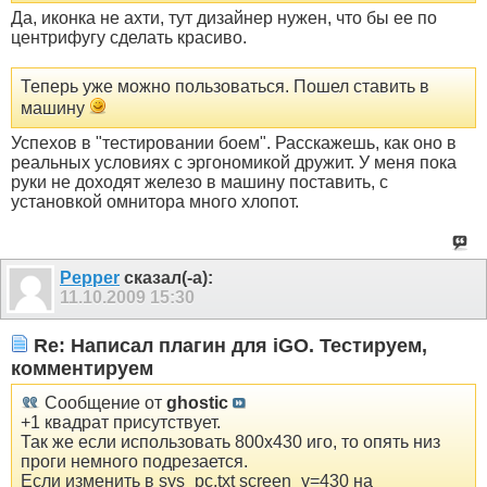
Да, иконка не ахти, тут дизайнер нужен, что бы ее по
центрифугу сделать красиво.
Теперь уже можно пользоваться. Пошел ставить в
машину
Успехов в "тестировании боем". Расскажешь, как оно в
реальных условиях с эргономикой дружит. У меня пока
руки не доходят железо в машину поставить, с
установкой омнитора много хлопот.
Pepper
сказал(-а):
11.10.2009
15:30
Re: Написал плагин для iGO. Тестируем,
комментируем
Сообщение от
ghostic
+1 квадрат присутствует.
Так же если использовать 800x430 иго, то опять низ
проги немного подрезается.
Если изменить в sys_pc.txt screen_y=430 на