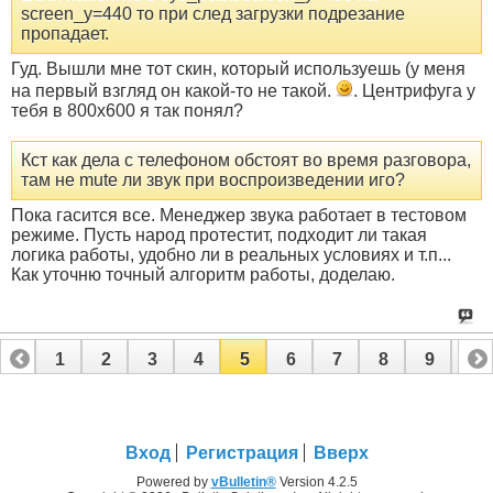
screen_y=440 то при след загрузки подрезание
пропадает.
Гуд. Вышли мне тот скин, который используешь (у меня
на первый взгляд он какой-то не такой.
. Центрифуга у
тебя в 800x600 я так понял?
Кст как дела с телефоном обстоят во время разговора,
там не mute ли звук при воспроизведении иго?
Пока гасится все. Менеджер звука работает в тестовом
режиме. Пусть народ протестит, подходит ли такая
логика работы, удобно ли в реальных условиях и т.п...
Как уточню точный алгоритм работы, доделаю.
1
2
3
4
5
6
7
8
9
10
11
12
13
14
15
16
17
18
19
20
21
Вход
Регистрация
Вверх
Powered by
vBulletin®
Version 4.2.5