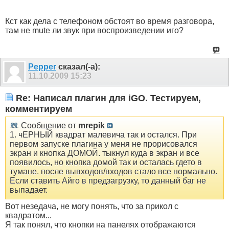
Кст как дела с телефоном обстоят во время разговора,
там не mute ли звук при воспроизведении иго?
Pepper
сказал(-а):
11.10.2009
15:23
Re: Написал плагин для iGO. Тестируем,
комментируем
Сообщение от
mrepik
1. чЕРНЫЙ квадрат малевича так и остался. При
первом запуске плагина у меня не прорисовался
экран и кнопка ДОМОЙ. тыкнул куда в экран и все
появилось, но кнопка домой так и осталась гдето в
тумане. после вывходов/входов стало все нормально.
Если ставить Айго в предзагрузку, то данный баг не
выпадает.
Вот незедача, не могу понять, что за прикол с
квадратом...
Я так понял, что кнопки на панелях отображаются