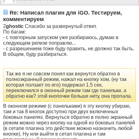
Re: Написал плагин для iGO. Тестируем,
комментируем
2
ghostic
Спасибо за развернутый ответ.
По багам:
- с повторным запуском уже разбираюсь, думаю в
следующем релизе поправлю...
- с разрешением тоже буду править, не должно так быть.
В общем, буду разбираться.
Так же я не совсем понял как вернутся обратно в
полноэкранный режим, нажал на кнопку хом, (ну так
которая ползает по иго) подержал 1.5 сек,
переключился в оконный режим там где панельки, а
обратно как? этой кнопочки больше нету, она пропала.
В оконном режиме (с панельками) я эту кнопку убираю,
там и так 8 кнопок доступно при двух включенных
боковых панелях. Вернуться обратно в полно экранный
режим можно через кнопку на одной из боковых панелей
(в сетапе плагина это действие можно назначить любой
кнопке). Ну или выйти в сетап плагина и там