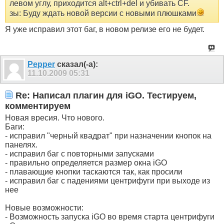
левом углу, приходится alt+ctrl+del и убивать CF.
зы: Буду ждать новой версии с новыми плюшками
Я уже исправил этот баг, в новом релизе его не будет.
Pepper
сказал(-а):
11.10.2009
05:31
Re: Написал плагин для iGO. Тестируем,
комментируем
Новая вресия. Что нового.
Баги:
- исправил "черный квадрат" при назначении кнопок на
панелях.
- исправил баг с повторными запусками
- правильно определяется размер окна iGO
- плавающие кнопки таскаются так, как просили
- исправил баг с падениями центрифуги при выходе из
нее
Новые возможности:
- Возможность запуска iGO во время старта центрифуги