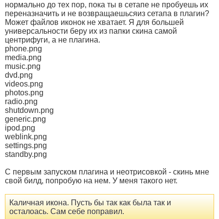
нормально до тех пор, пока ты в сетапе не пробуешь их
переназначить и не возвращаешьсяиз сетапа в плагин?
Может файлов иконок не хватает. Я для большей
универсальности беру их из папки скина самой
центрифуги, а не плагина.
phone.png
media.png
music.png
dvd.png
videos.png
photos.png
radio.png
shutdown.png
generic.png
ipod.png
weblink.png
settings.png
standby.png
С первым запуском плагина и неотрисовкой - скинь мне
свой билд, попробую на нем. У меня такого нет.
Каличная икона. Пусть бы так как была так и
осталоась. Сам себе поправил.