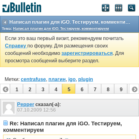
Написал плагин для iGO. Тестируем, комментируем
Тема:
Написал плагин для iGO. Тестируем, комментируем
Если это ваш первый визит, рекомендуем почитать
Справку
по форуму. Для размещения своих
сообщений необходимо
зарегистрироваться
. Для
просмотра сообщений выберите раздел.
Метки:
centrafuse
,
плагин
,
igo
,
plugin
1
2
3
4
5
6
7
8
9
10
11
12
13
14
15
16
17
18
19
20
Pepper
сказал(-а):
07.10.2009
12:56
21
Re: Написал плагин для iGO. Тестируем,
комментируем