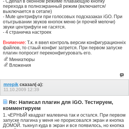
- Сделал в оконном режиме плавающую кнопку
перехода в полноэкранный режим (включается/
выключается в сетапе)
- Mute центрифуги при голосовых подсказаках iGO. При
отыгрывании звуков кнопок меню (и прочей мелочи)
звуки центрифуги не гасятся.
- 4 страничка настроек
Внимение:
Т.к. я ввел контроль версии конфигурационніх
файлов, то стаый конфиг затрется. При первом запуске
плагин попросит переконфигуровать его.
Миниатюры
Вложения
mrepik
сказал(-а):
11.10.2009
12:39
Re: Написал плагин для iGO. Тестируем,
комментируем
1. чЕРНЫЙ квадрат малевича так и остался. При первом
запуске плагина у меня не прорисовался экран и кнопка
ДОМОЙ. тыкнул куда в экран и все появилось, но кнопка