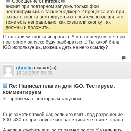
Сообщение от
mrepik
виснет при повторном запуске. только фон
центрифужный. в таск менеджере 2 процесса иго. при
захвате кнопка центрируется относительно мыши, что
тоже есть неправильно. как схватили кнопку, так
должны и положить.
С тасканием кнопки исправлю. А вот почему виснет при
повторном запуске буду разбираться... Ты какой билд
iGO используешь, можешь дать на него ссылку?
ghostic
сказал(-а):
10.10.2009
05:38
Re: Написал плагин для iGO. Тестируем,
комментируем
+1 проблема с повторным запуском.
Еще заметил такой баг, если иго взять под разрешение
800_430 то при запуске иго растягивается ниже экрана.
А если в конфиги sys_pc.txt размер по оси Y увеличить