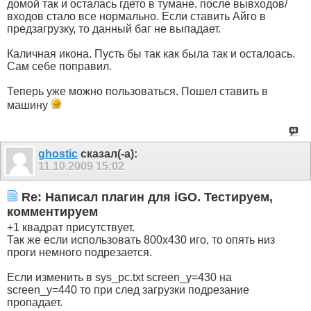
домой так и осталась гдето в тумане. после вывходов/
входов стало все нормально. Если ставить Айго в
предзагрузку, то данный баг не выпадает.
Каличная икона. Пусть бы так как была так и осталоась.
Сам себе поправил.
Теперь уже можно пользоваться. Пошел ставить в
машину
ghostic
сказал(-а):
11.10.2009
15:02
Re: Написал плагин для iGO. Тестируем,
комментируем
+1 квадрат присутствует.
Так же если использовать 800x430 иго, то опять низ
проги немного подрезается.
Если изменить в sys_pc.txt screen_y=430 на
screen_y=440 то при след загрузки подрезание
пропадает.