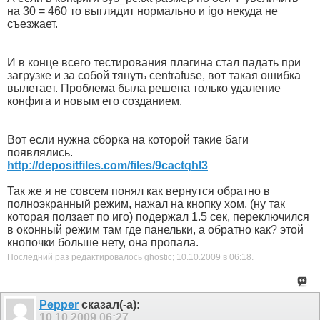
на 30 = 460 то выглядит нормально и igo некуда не
съезжает.
И в конце всего тестирования плагина стал падать при
загрузке и за собой тянуть centrafuse, вот такая ошибка
вылетает. Проблема была решена только удаление
конфига и новым его созданием.
Вот если нужна сборка на которой такие баги
появлялись.
http://depositfiles.com/files/9cactqhl3
Так же я не совсем понял как вернутся обратно в
полноэкранный режим, нажал на кнопку хом, (ну так
которая ползает по иго) подержал 1.5 сек, переключился
в оконный режим там где панельки, а обратно как? этой
кнопочки больше нету, она пропала.
Последний раз редактировалось ghostic; 10.10.2009 в
06:18
.
Pepper
сказал(-а):
10.10.2009
06:27