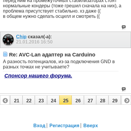
перед ним на промежуточных стабилизаторах стоят
нормальные кондеры (тоже грешил сначала на них), а
проблема присутствует стабильно. хз даже ((
в общем нужно сделать осцилл и смотреть ((
Chip
сказал(-а):
21.01.2016
16:50
Re: AVC-Lan адаптер на Carduino
А разность потенциалов, из-за подключения GND в
разных точках не учитываете?
Спонсор нашего форума.
20
21
22
23
24
25
26
27
28
29
30
Вход
Регистрация
Вверх