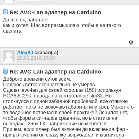
Re: AVC-Lan адаптер на Carduino
Да все ок, работает.
как и хотел. Щас вот размышляю чтобы еще такого
сделать.
Alex80
сказал(-а):
20.01.2016
17:54
Re: AVC-Lan адаптер на Carduino
Доброго времени суток всем.
Надеюсь ветка окончательно не умерла.
Сделал avc-lan для своей короллы (150) используя
PCA82C250, правда на контроллере stm32. Но
столкнулся с одной забавной проблемой. всё отлично
работает, пока не включаю габариты или свет. Может кто-
то подобное встречал в своей практике? Осцилла нет,
чтобы формы сигналов сравнить, но в статике на
выводах ТХ+ и ТХ- напряжение не меняется.
Причем, если плеер был включен до включения фар -
при включении он сразу же вырубается и магнитола