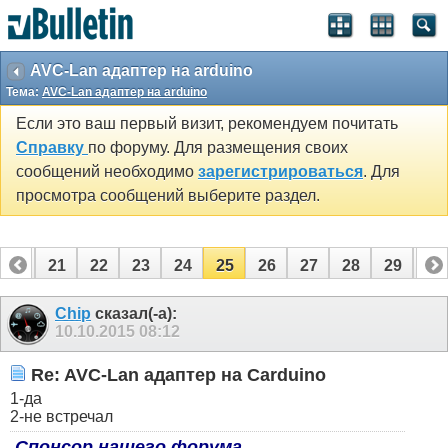
AVC-Lan адаптер на arduino
Тема:
AVC-Lan адаптер на arduino
Если это ваш первый визит, рекомендуем почитать
Справку
по форуму. Для размещения своих
сообщений необходимо
зарегистрироваться
. Для
просмотра сообщений выберите раздел.
20
21
22
23
24
25
26
27
28
29
30
Chip
сказал(-а):
10.10.2015
08:12
Re: AVC-Lan адаптер на Carduino
1-да
2-не встречал
Спонсор нашего форума.