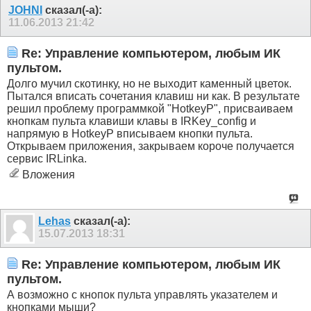
JOHNI
сказал(-а):
11.06.2013
21:42
Re: Управление компьютером, любым ИК
пультом.
Долго мучил скотинку, но не выходит каменный цветок.
Пытался вписать сочетания клавиш ни как. В результате
решил проблему программкой "HotkeyP", присваиваем
кнопкам пульта клавиши клавы в IRKey_config и
напрямую в HotkeyP вписываем кнопки пульта.
Открываем приложения, закрываем короче получается
сервис IRLinkа.
Вложения
Lehas
сказал(-а):
15.07.2013
18:31
Re: Управление компьютером, любым ИК
пультом.
А возможно с кнопок пульта управлять указателем и
кнопками мыши?