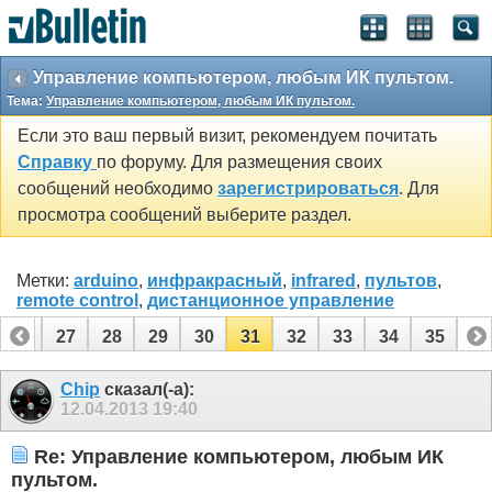
Управление компьютером, любым ИК пультом.
Тема:
Управление компьютером, любым ИК пультом.
Если это ваш первый визит, рекомендуем почитать
Справку
по форуму. Для размещения своих
сообщений необходимо
зарегистрироваться
. Для
просмотра сообщений выберите раздел.
Метки:
arduino
,
инфракрасный
,
infrared
,
пультов
,
remote control
,
дистанционное управление
26
27
28
29
30
31
32
33
34
35
Chip
сказал(-а):
12.04.2013
19:40
Re: Управление компьютером, любым ИК
пультом.