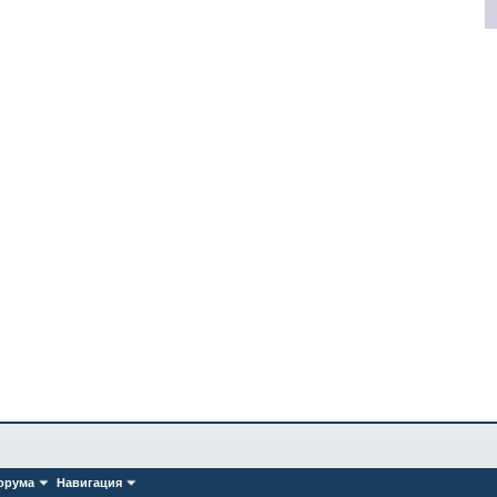
орума
Навигация