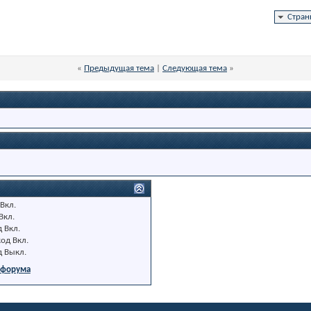
Стран
«
Предыдущая тема
|
Следующая тема
»
Вкл.
Вкл.
д
Вкл.
код
Вкл.
д
Выкл.
 форума