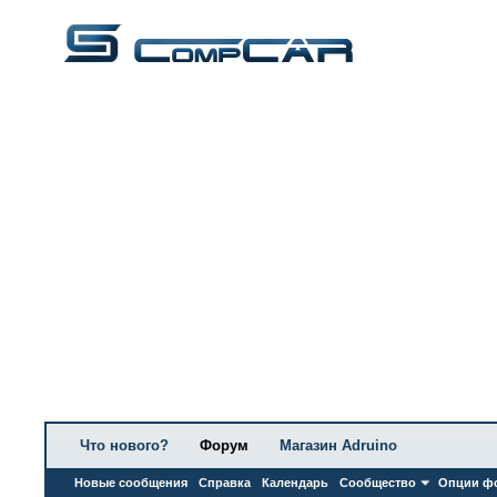
Что нового?
Форум
Магазин Adruino
Новые сообщения
Справка
Календарь
Сообщество
Опции ф