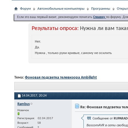
Форум
Автомобильные компьютеры
Программы
Открыт
Если это ваш первый визит, рекомендуем почитать
Справку
по форуму. Дл
Результаты опроса:
Нужна ли вам така
Нет.
Да.
Нужна , только руки кривые, самому не осилить
Тема:
Фоновая подсветка телевизора Ambilight
14.04.2017,
20:24
Rambus
Re: Фоновая подсветка тел
Новичок
Регистрация
02.04.2017
Сообщение от
RUPARAD
Возраст
58
BascomAVR в сети свобод
Сообщений
2