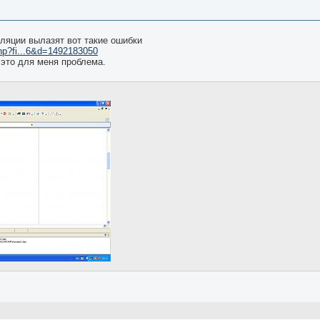
ляции вылазят вот такие ошибки
php?fi...6&d=1492183050
о это для меня проблема.