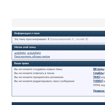
Информация о теме
Эту тему просматривают: 8
(пользователей: 0 , гостей: 8)
Метки этой темы
ambilight
,
ardubilight
Просмотреть облако меток
Ваши права
Вы
не можете
создавать новые темы
BB коды
Вы
не можете
отвечать в темах
Смайлы
Вы
не можете
прикреплять вложения
[IMG]
ко
Вы
не можете
редактировать свои сообщения
[VIDEO]
HTML ко
Правила