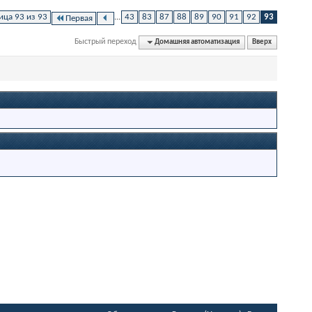
ица 93 из 93
...
43
83
87
88
89
90
91
92
93
Первая
Быстрый переход
Домашняя автоматизация
Вверх