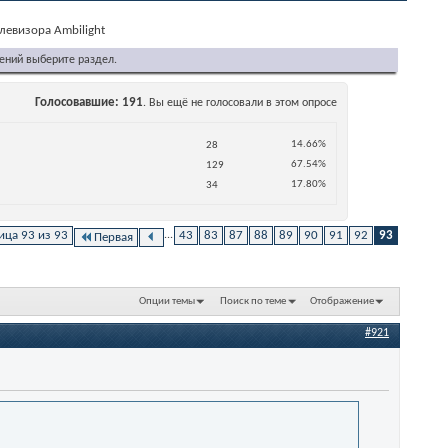
левизора Ambilight
ений выберите раздел.
Голосовавшие
191
. Вы ещё не голосовали в этом опросе
14.66%
28
67.54%
129
17.80%
34
ица 93 из 93
...
43
83
87
88
89
90
91
92
93
Первая
Опции темы
Поиск по теме
Отображение
#921