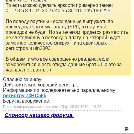
То есть можно сделать яркости примерно такие:
0 1 2 3 5 8 11 15 20 27 40 55 80 110 145 190 255.
По поводу паутины - если данные выгружать по
последовательному каналу (SPI), то паутины
проводов не будет. Но за телеком придется разместить
не светодиодную полоску, а плату, на которой будет
заметное количество микрух, типа сдвиговых
регистров и uln2003.
В общем, имхо все совершенно реально, если
заморочиться и есть откуда данные брать. Но это за
час-два не сваять :-)
Спасибо за инфу!
Действительно хороший регистр .
Информация по последовательно параллельному
регистру 74HC595
Беру на вооружение.
Последний раз редактировалось Chip; 25.02.2010 в
15:35
.
Спонсор нашего форума.