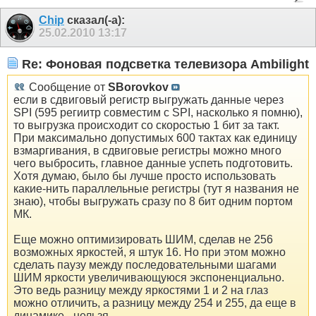
Chip
сказал(-а):
25.02.2010
13:17
Re: Фоновая подсветка телевизора Ambilight
Сообщение от
SBorovkov
если в сдвиговый регистр выгружать данные через
SPI (595 региитр совместим с SPI, насколько я помню),
то выгрузка происходит со скоростью 1 бит за такт.
При максимально допустимых 600 тактах как единицу
взмаргивания, в сдвиговые регистры можно много
чего выбросить, главное данные успеть подготовить.
Хотя думаю, было бы лучше просто использовать
какие-нить параллельные регистры (тут я названия не
знаю), чтобы выгружать сразу по 8 бит одним портом
МК.
Еще можно оптимизировать ШИМ, сделав не 256
возможных яркостей, я штук 16. Но при этом можно
сделать паузу между последовательными шагами
ШИМ яркости увеличивающуюся экспоненциально.
Это ведь разницу между яркостями 1 и 2 на глаз
можно отличить, а разницу между 254 и 255, да еще в
динамике - нельзя.