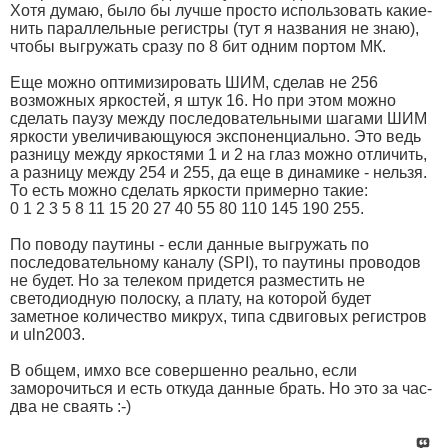
Хотя думаю, было бы лучше просто использовать какие-
нить параллельные регистры (тут я названия не знаю),
чтобы выгружать сразу по 8 бит одним портом МК.
Еще можно оптимизировать ШИМ, сделав не 256
возможных яркостей, я штук 16. Но при этом можно
сделать паузу между последовательными шагами ШИМ
яркости увеличивающуюся экспоненциально. Это ведь
разницу между яркостями 1 и 2 на глаз можно отличить,
а разницу между 254 и 255, да еще в динамике - нельзя.
То есть можно сделать яркости примерно такие:
0 1 2 3 5 8 11 15 20 27 40 55 80 110 145 190 255.
По поводу паутины - если данные выгружать по
последовательному каналу (SPI), то паутины проводов
не будет. Но за телеком придется разместить не
светодиодную полоску, а плату, на которой будет
заметное количество микрух, типа сдвиговых регистров
и uln2003.
В общем, имхо все совершенно реально, если
заморочиться и есть откуда данные брать. Но это за час-
два не сваять :-)