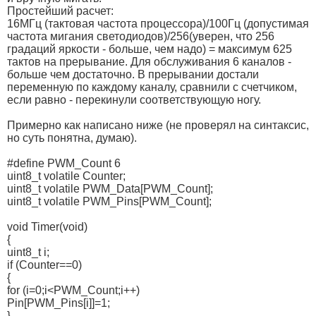
Простейший расчет:
16МГц (тактовая частота процессора)/100Гц (допустимая
частота мигания светодиодов)/256(уверен, что 256
градаций яркости - больше, чем надо) = максимум 625
тактов на прерывание. Для обслуживания 6 каналов -
больше чем достаточно. В прерывании достали
переменную по каждому каналу, сравнили с счетчиком,
если равно - перекинули соответствующую ногу.
Примерно как написано ниже (не проверял на синтаксис,
но суть понятна, думаю).
#define PWM_Count 6
uint8_t volatile Counter;
uint8_t volatile PWM_Data[PWM_Count];
uint8_t volatile PWM_Pins[PWM_Count];
void Timer(void)
{
uint8_t i;
if (Counter==0)
{
for (i=0;i<PWM_Count;i++)
Pin[PWM_Pins[i]]=1;
}