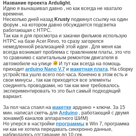
Название проекта Ardulight.
Идею я вынашивал давно , но как всегда не хватало
времени.
Несколько дней назад
Krusty
подкинул ссылку на один
форум , на котором давно обсуждается подсветка
работающая с HTPC.
Так как я для просмотра и закачки фильмов использую
HTPC на базе Acer Revo, то сразу загорелся
немедленной реализацией этой идеи . Для меня как
всегда возникает проблема с травлением платы, это что
то сравнимо с капитальным ремонтом двигателя в
автомобиле на улице
И тут как всегда на помощь
приходит
arduino Nano V.7
и
макетная плата
. На сборку
устройства ушло всего пол часа. Конечно в этом есть и
свои минусы , так как приходится все элементы
соединять проводками, но так как мне требовалось
экспериментировать то это был самый подходящий
вариант.
За пол часа спаял на
макетке
ардуино + ключи. За 15
мин. написал скетчь для
Arduino
, работающий с двумя
зонами(6 каналов аппаратного ШИМ)
Но уперся в настройки
программы
в Win 7, программа
ни как не хотела передавать синхронно данные,
наблюдалось отставание до 10 сек.