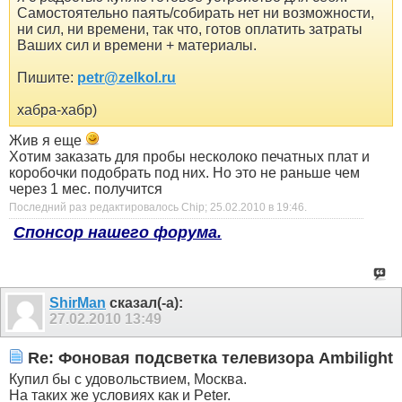
Самостоятельно паять/собирать нет ни возможности,
ни сил, ни времени, так что, готов оплатить затраты
Ваших сил и времени + материалы.
Пишите:
petr@zelkol.ru
хабра-хабр)
Жив я еще
Хотим заказать для пробы несколоко печатных плат и
коробочки подобрать под них. Но это не раньше чем
через 1 мес. получится
Последний раз редактировалось Chip; 25.02.2010 в
19:46
.
Спонсор нашего форума.
ShirMan
сказал(-а):
27.02.2010
13:49
Re: Фоновая подсветка телевизора Ambilight
Купил бы с удовольствием, Москва.
На таких же условиях как и Peter.