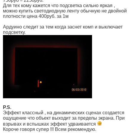
750руб = 2250руб.
void loop
()
Для тех кому кажется что подсветка сильно яркая ,
{
можно купить светодиодную ленту обычную не двойной
if (
Serial
.
available
() >
18
)
плотности цена 400руб. за 1м
{
if (
Serial
.
read
() ==
255
)
//
Ардуино следит за тем когда заснет комп и выключает
проверка прификса
подсветку.
{
for (
int i
=
0
;
i
<
18
;
i
++)
{
color
[
i
] =
Serial
.
read
();
// прочитать
}
// if (Red_R_Old == color[0] && Green_L_
blank
=
0
;
}
} else {
if(
blank
>
100000
) {
blank
=
0
; for (
byte i
=
0
blank
++;
}
}
//****************обработчик прерывания*************
P.S.
ISR
(
TIMER2_OVF_vect
)
Эффект классный , на динамических сценах создается
{
ощущение что объект выходит за пределы экрана. При
TCNT2
=
tcnt2
;
взрывах и вспышках эффект удваивается
Короче говоря супер !!! Всем рекомендую.
pwm_time
++;