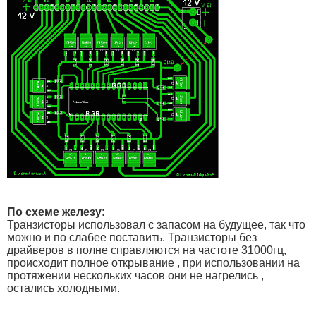
#define D11_LOW PORTB &= B11110111
#define D12_High PORTB |=B00010000
#define D12_LOW PORTB &= B11101111
#define D13_High PORTB |=B00100000
#define D13_LOW PORTB &= B11011111
#define D14_High PORTC |=B00000001
#define D14_LOW PORTC &= B11111110
#define D15_High PORTC |=B00000010
#define D15_LOW PORTC &= B11111101
#define D16_High PORTC |=B00000100
#define D16_LOW PORTC &= B11111011
#define D17_High PORTC |=B00001000
#define D17_LOW PORTC &= B11110111
#define D18_High PORTC |=B00010000
#define D18_LOW PORTC &= B11101111
По схеме железу:
#define D19_High PORTC |=B00100000
Транзисторы использовал с запасом на будущее, так что
#define D19_LOW PORTC &= B11011111
можно и по слабее поставить. Транзисторы без
драйверов в полне справляются на частоте 31000гц,
volatile unsigned int tcnt2
;
происходит полное открывание , при использовании на
volatile byte pwm_time
;
протяжении нескольких часов они не нагрелись ,
//byte pwm_time, Red_R_Old, Green_L_Old, Blue_T_Old;
остались холодными.
unsigned long blank
=
0
;
//таймер простоя
byte volatile color
[
18
];
//