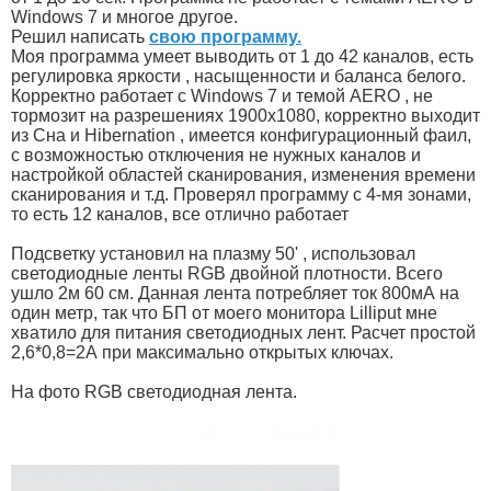
Windows 7 и многое другое.
Решил написать
свою программу.
Моя программа умеет выводить от 1 до 42 каналов, есть
регулировка яркости , насыщенности и баланса белого.
Корректно работает с Windows 7 и темой AERO , не
тормозит на разрешениях 1900х1080, корректно выходит
из Сна и Hibernation , имеется конфигурационный фаил,
с возможностью отключения не нужных каналов и
настройкой областей сканирования, изменения времени
сканирования и т.д. Проверял программу с 4-мя зонами,
то есть 12 каналов, все отлично работает
Подсветку установил на плазму 50' , использовал
светодиодные ленты RGB двойной плотности. Всего
ушло 2м 60 см. Данная лента потребляет ток 800мА на
один метр, так что БП от моего монитора Lilliput мне
хватило для питания светодиодных лент. Расчет простой
2,6*0,8=2А при максимально открытых ключах.
На фото RGB светодиодная лента.