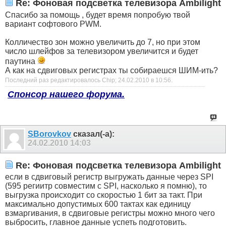
Re: Фоновая подсветка телевизора Ambilight
Спасибо за помощь , будет время попробую твой
вариант софтового PWM.
Колличество зон можно увеличить до 7, но при этом
число шлейфов за телевизором увеличится и будет
паутина
А как на сдвиговых регистрах ты собираешся ШИМ-ить?
Последний раз редактировалось Chip; 24.02.2010 в
10:56
.
Спонсор нашего форума.
SBorovkov
сказал(-а):
24.02.2010
14:03
Re: Фоновая подсветка телевизора Ambilight
если в сдвиговый регистр выгружать данные через SPI
(595 региитр совместим с SPI, насколько я помню), то
выгрузка происходит со скоростью 1 бит за такт. При
максимально допустимых 600 тактах как единицу
взмаргивания, в сдвиговые регистры можно много чего
выбросить, главное данные успеть подготовить.