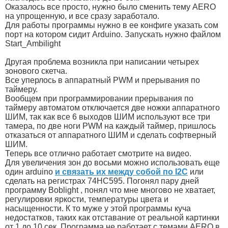
Оказалось все просто, нужно было сменить тему AERO
на упрощенную, и все сразу заработало.
Для работы программы нужно в ее конфиге указать сом
порт на котором сидит Arduino. Запускать нужно файлом
Start_Ambilight
Другая проблема возникла при написании четырех
зонового скетча.
Все уперлось в аппаратный PWM и прерывания по
таймеру.
Вообщем при программировании прерывания по
таймеру автоматом отключается две ножки аппаратного
ШИМ, так как все 6 выходов ШИМ используют все три
тамера, по две ноги PWM на каждый таймер, пришлось
отказаться от аппаратного ШИМ и сделать софтверный
ШИМ.
Теперь все отлично работает смотрите на видео.
Для увеличения зон до восьми можно использовать еще
один arduino
и связать их между собой по I2C
или
сделать на регистрах 74HC595. Погонял пару дней
программу Boblight , понял что мне многово не хватает,
регулировки яркости, температуры цвета и
насыщенности. К то муже у этой программы куча
недостатков, таких как отставание от реальной картинки
от 1 до 10 сек. Программа не работает с темами AERO в