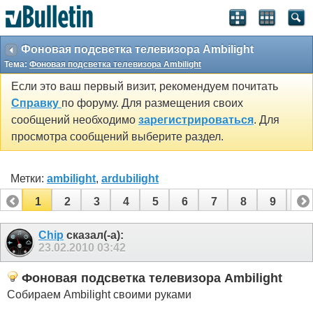
Фоновая подсветка телевизора Ambilight
Тема:
Фоновая подсветка телевизора Ambilight
Если это ваш первый визит, рекомендуем почитать
Справку
по форуму. Для размещения своих
сообщений необходимо
зарегистрироваться
. Для
просмотра сообщений выберите раздел.
Метки:
ambilight
,
ardubilight
1
2
3
4
5
6
7
8
9
10
11
12
13
14
15
16
17
Chip
сказал(-а):
23.02.2010
03:42
Фоновая подсветка телевизора Ambilight
Собираем Ambilight своими руками