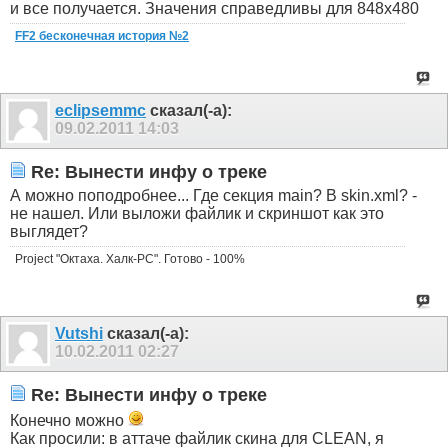
и все получается. Значения справедливы для 848х480
FF2 бесконечная история №2
eclipsemmc
сказал(-а):
09.02.2011
14:03
Re: Вынести инфу о треке
А можно поподробнее... Где секция main? В skin.xml? -
не нашел. Или выложи файлик и скриншот как это
выглядет?
Project "Октаха. Халк-PC". Готово - 100%
Vutshi
сказал(-а):
10.02.2011
02:27
Re: Вынести инфу о треке
Конечно можно
Как просили: в аттаче файлик скина для CLEAN, я