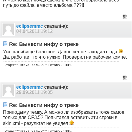
путь до файла, вместо альбома ???!!
eclipsemmc
сказал(-а):
04.04.2011
19:12
Re: Вынести инфу о треке
Ухх, пасибище большое. Давно чет не заходил сюда
Да, работает, то что нужно. Проверил на рабочем компе.
Project "Октаха. Халк-PC". Готово - 100%
eclipsemmc
сказал(-а):
29.09.2011
19:05
Re: Вынести инфу о треке
Приподыму темку. А можно ли изобразаить тоже самое,
только для CF3.5? Попытался вставить эти строки в
skin.xml - результат не увидел
Project "Октаха. Халк-PC". Готово - 100%