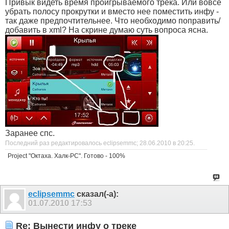
Привык видеть время проигрываемого трека. Или вовсе
убрать полосу прокрутки и вместо нее поместить инфу -
так даже предпочтительнее. Что необходимо поправить/
добавить в xml? На скрине думаю суть вопроса ясна.
Заранее спс.
Последний раз редактировалось eclipsemmc; 28.06.2010 в
20:25
.
Project "Октаха. Халк-PC". Готово - 100%
eclipsemmc
сказал(-а):
01.07.2010
17:53
Re: Вынести инфу о треке