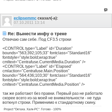
eclipsemmc
сказал(-а):
07.10.2011
13:14
Re: Вынести инфу о треке
Отвечаю сам себе. Под CF3.5 строки
<CONTROL type="Label" id="Duration"
bounds="563;392;105;33" fontclass="Standard16"
fontstyle="style:bold;wrap:true"
cmltext="Centrafuse.CurrentMedia.Duration" />
<CONTROL type="Label" id="Elapsed"
cmlaction="Centrafuse.Main.Position"
bounds="564;436;103;30" fontclass="Standard16"
fontstyle="style:bold;wrap:true"
cmltext="Centrafuse.CurrentMedia.Position" />
так же работают без правки. Первый раз не работало
скорее всего из-за моей не внимательности - не туда
воткнул строки. Применимо к стандартному скину.
Project "Октаха. Халк-PC". Готово - 100%