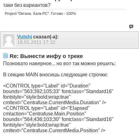
таки без вариантов?
Project "Октаха. Халк-PC". Готово - 100%
Vutshi
сказал(-а):
18.01.2011
17:32
Re: Вынести инфу о треке
Позновато наверное... но вот так можно решить:
В секцию MAIN вносишь следующие строчки:
<CONTROL type="Label" id="Duration"
bounds="563;392;105;33" fontclass="Standard16"
fontstyle="style:bold;wrap:true"
cmltext="Centrafuse.CurrentMedia.Duration" />
<CONTROL type="Label" id="Elapsed"
cmlaction="Centrafuse.Main.Position"
bounds="564;436;103;30" fontclass="Standard16"
fontstyle="style:bold;wrap:true"
cmltext="Centrafuse.CurrentMedia.Position" />